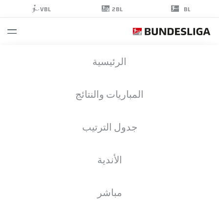
2BL
VBL
BL
KEVIN
الرئيسية
WOLZE
المباريات والنتائج
جدول الترتيب
مدافع
الأندية
VFL OSNABRÜCK
إحصائيات موسم 2020/2021
الأهداف
مباشر