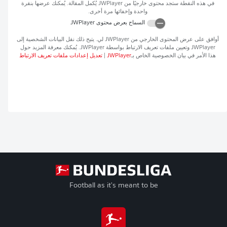
في هذه النقطة ستجد محتوى خارجيًا من
JWPlayer
يُكمل المقالة. يُمكنك عرضها بنقرة
واحدة وإخفائها مرة أخرى.
السماح بعرض محتوى
JWPlayer
أوافق على عرض المحتوى الخارجي من
JWPlayer
لي. يتيح ذلك نقل البيانات الشخصية إلى
JWPlayer
وتعيين ملفات تعريف الارتباط بواسطة
JWPlayer
. يُمكنك معرفة المزيد حول
هذا الأمر في بيان الخصوصية الخاص بـ
JWPlayer
|
تعديل إعدادات ملفات تعريف الارتباط
Football as it's meant to be