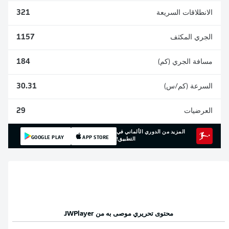
الانطلاقات السريعة
321
الجري المكثف
1157
مسافة الجري (كم)
184
السرعة (كم/س)
30.31
العرضيات
29
المزيد من الدوري الألماني في
GOOGLE PLAY
APP STORE
التطبيق!
محتوى تحريري موصى به من
JWPlayer