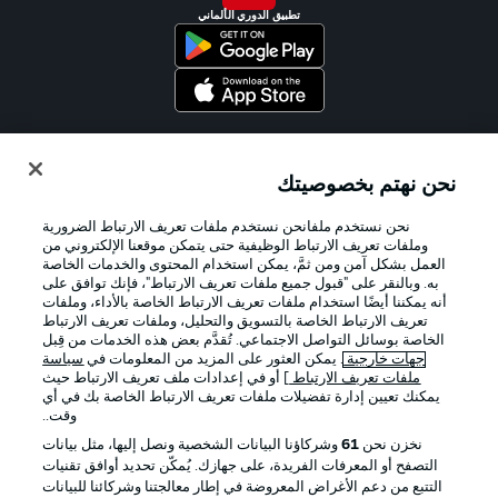
تطبيق الدوري الألماني
Official Partners
نحن نهتم بخصوصيتك
نحن نستخدم ملفانحن نستخدم ملفات تعريف الارتباط الضرورية
وملفات تعريف الارتباط الوظيفية حتى يتمكن موقعنا الإلكتروني من
العمل بشكل آمن ومن ثمَّ، يمكن استخدام المحتوى والخدمات الخاصة
به. وبالنقر على "قبول جميع ملفات تعريف الارتباط"، فإنك توافق على
أنه يمكننا أيضًا استخدام ملفات تعريف الارتباط الخاصة بالأداء، وملفات
تعريف الارتباط الخاصة بالتسويق والتحليل، وملفات تعريف الارتباط
الخاصة بوسائل التواصل الاجتماعي. تُقدَّم بعض هذه الخدمات من قِبل
جهات خارجية
. يمكن العثور على المزيد من المعلومات في
سياسة
ملفات تعريف الارتباط
] أو في إعدادات ملف تعريف الارتباط حيث
يمكنك تعيين إدارة تفضيلات ملفات تعريف الارتباط الخاصة بك في أي
الإعلانات
الإخطارات القانونية
وقت..
إدارة التفضيلات
بيان الخصوصية
نخزن نحن
61
وشركاؤنا البيانات الشخصية ونصل إليها، مثل بيانات
التصفح أو المعرفات الفريدة، على جهازك. يُمكّن تحديد أوافق تقنيات
شروط الاستخدام
الوظائف
التتبع من دعم الأغراض المعروضة في إطار معالجتنا وشركائنا للبيانات