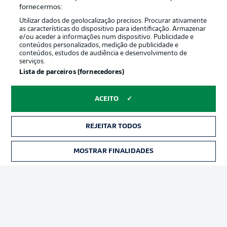
Oferecido por
fornecermos:
Utilizar dados de geolocalização precisos. Procurar ativamente
as características do dispositivo para identificação. Armazenar
e/ou aceder a informações num dispositivo. Publicidade e
conteúdos personalizados, medição de publicidade e
conteúdos, estudos de audiência e desenvolvimento de
serviços.
Lista de parceiros (fornecedores)
ACEITO
Publicidade
Avisos legais
REJEITAR TODOS
Gerir preferências
Aviso de privacidade
MOSTRAR FINALIDADES
INGRESSOS
Termos de uso
Emissoras
Trabalhe conosco
Marca
Contato
Jogadores