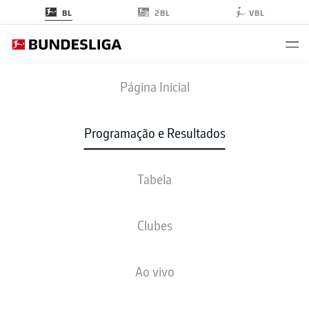
2BL
BL
VBL
SCF
-
FCU
Página Inicial
Programação e Resultados
Tabela
AO VIVO
NOTÍCIAS
ESCALAÇÕES
ESTATÍSTICAS
TABELA
Clubes
Ao vivo
Verifique novamente