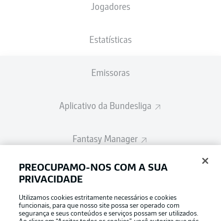
Jogadores
A escalação inicial será divulgada 60
minutos antes do início da partida
Estatísticas
Emissoras
Aplicativo da Bundesliga
Fantasy Manager
PREOCUPAMO-NOS COM A SUA
BUNDESLIGA-GROUP
PRIVACIDADE
Utilizamos cookies estritamente necessários e cookies
Escolha seu idioma
funcionais, para que nosso site possa ser operado com
Modo de visualização
Português
segurança e seus conteúdos e serviços possam ser utilizados.