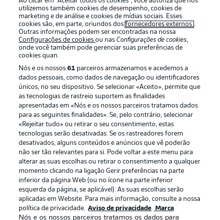
Ao clicar em “Aceitar todos os cookies”, você autoriza que nós
utilizemos também cookies de desempenho, cookies de
marketing e de análise e cookies de mídias sociais. Esses
cookies são, em parte, oriundos dos
fornecedores externos
.
Outras informações podem ser encontradas na nossa
Login
Configurações de cookies
ou nas
Configurações de cookies
,
onde você também pode gerenciar suas preferências de
cookies quan.
Nós e os nossos
61
parceiros armazenamos e acedemos a
dados pessoais, como dados de navegação ou identificadores
únicos, no seu dispositivo. Se selecionar «Aceito», permite que
as tecnologias de rastreio suportem as finalidades
apresentadas em «Nós e os nossos parceiros tratamos dados
para as seguintes finalidades». Se, pelo contrário, selecionar
Football as it’s meant to be
«Rejeitar tudo» ou retirar o seu consentimento, estas
tecnologias serão desativadas. Se os rastreadores forem
desativados, alguns conteúdos e anúncios que vê poderão
não ser tão relevantes para si. Pode voltar a este menu para
alterar as suas escolhas ou retirar o consentimento a qualquer
APLICATIVO DA BUNDESLIGA
momento clicando na ligação Gerir preferências na parte
inferior da página Web (ou no ícone na parte inferior
esquerda da página, se aplicável). As suas escolhas serão
aplicadas em Website. Para mais informação, consulte a nossa
política de privacidade.
Aviso de privacidade
Marca
Nós e os nossos parceiros tratamos os dados para