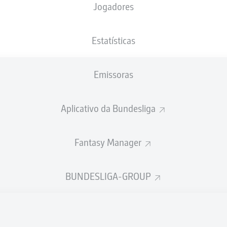
Jogadores
NACIONALIDADE
31.03.2003
ALTURA
PESO
HRV
, DEU
23 ANOS
194 CM
90 KG
Estatísticas
Emissoras
Aplicativo da Bundesliga
Fantasy Manager
ÍSTICAS DA TEMPORADA 202
BUNDESLIGA-GROUP
Faltas
TAS
ANHAS