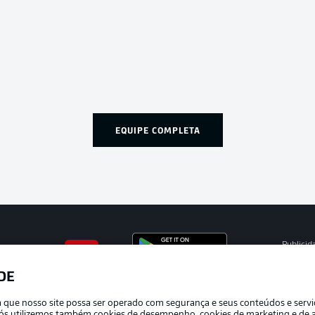
EQUIPE COMPLETA
Publicid
Gerir pr
DE
APLICATIVO DA BUNDESLIGA
Termos 
ra que nosso site possa ser operado com segurança e seus conteúdos e serv
Trabalh
e nós utilizemos também cookies de desempenho, cookies de marketing e de a