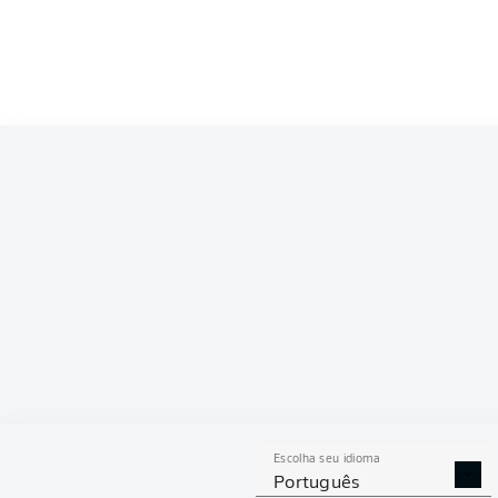
Competition
Bundesliga
Season
2026/2027
ESTAT
Escolha seu idioma
DESARMES
DISPU
Português
REALIZADOS
ÁREAS G