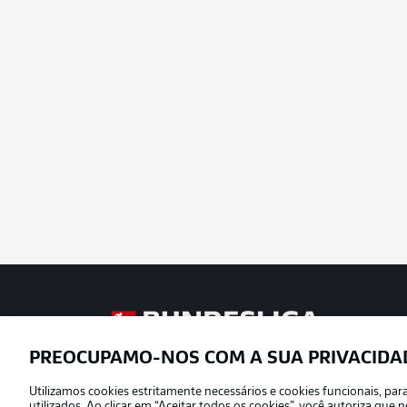
Football as it’s meant to be
PREOCUPAMO-NOS COM A SUA PRIVACIDA
Utilizamos cookies estritamente necessários e cookies funcionais, pa
Oferecido por
utilizados. Ao clicar em “Aceitar todos os cookies”, você autoriza qu