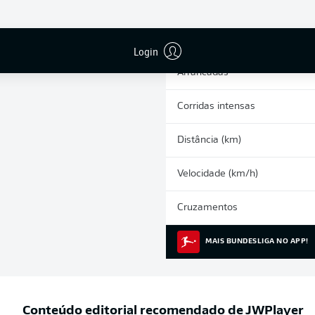
0
Cartões amarelos
Participações nos jogos
Login
Arrancadas
Corridas intensas
Distância (km)
Velocidade (km/h)
Cruzamentos
MAIS BUNDESLIGA NO APP!
Conteúdo editorial recomendado de
JWPlayer