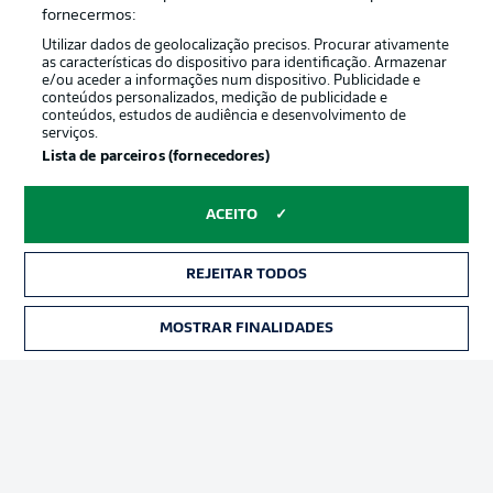
Oferecido por
fornecermos:
Utilizar dados de geolocalização precisos. Procurar ativamente
as características do dispositivo para identificação. Armazenar
e/ou aceder a informações num dispositivo. Publicidade e
conteúdos personalizados, medição de publicidade e
conteúdos, estudos de audiência e desenvolvimento de
serviços.
Lista de parceiros (fornecedores)
ACEITO
Publicidade
Avisos legais
REJEITAR TODOS
Gerir preferências
Aviso de privacidade
MOSTRAR FINALIDADES
INGRESSOS
Termos de uso
Emissoras
Trabalhe conosco
Marca
Contato
Jogadores