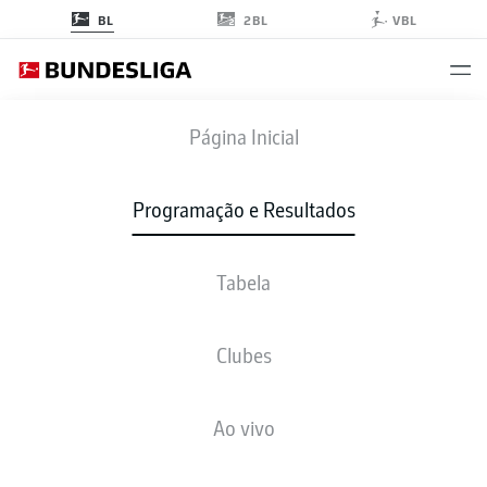
2BL
BL
VBL
FCU
-
ELV
Página Inicial
Programação e Resultados
Tabela
AO VIVO
NOTÍCIAS
ESCALAÇÕES
ESTATÍSTICAS
TABELA
Clubes
Ao vivo
Verifique novamente