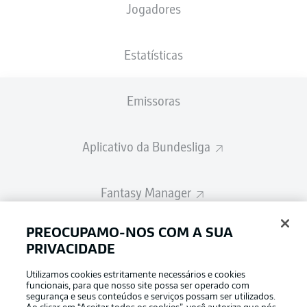
Jogadores
A escalação inicial será divulgada 60
minutos antes do início da partida
Estatísticas
Emissoras
Aplicativo da Bundesliga
Fantasy Manager
PREOCUPAMO-NOS COM A SUA
BUNDESLIGA-GROUP
PRIVACIDADE
Utilizamos cookies estritamente necessários e cookies
Escolha seu idioma
funcionais, para que nosso site possa ser operado com
Modo de visualização
Português
segurança e seus conteúdos e serviços possam ser utilizados.