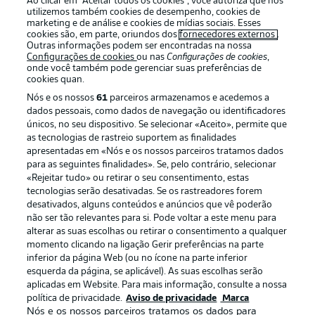
Ao clicar em “Aceitar todos os cookies”, você autoriza que nós
utilizemos também cookies de desempenho, cookies de
marketing e de análise e cookies de mídias sociais. Esses
cookies são, em parte, oriundos dos
fornecedores externos
.
Outras informações podem ser encontradas na nossa
Login
Configurações de cookies
ou nas
Configurações de cookies
,
onde você também pode gerenciar suas preferências de
cookies quan.
Nós e os nossos
61
parceiros armazenamos e acedemos a
dados pessoais, como dados de navegação ou identificadores
únicos, no seu dispositivo. Se selecionar «Aceito», permite que
as tecnologias de rastreio suportem as finalidades
apresentadas em «Nós e os nossos parceiros tratamos dados
para as seguintes finalidades». Se, pelo contrário, selecionar
Football as it’s meant to be
«Rejeitar tudo» ou retirar o seu consentimento, estas
tecnologias serão desativadas. Se os rastreadores forem
desativados, alguns conteúdos e anúncios que vê poderão
não ser tão relevantes para si. Pode voltar a este menu para
alterar as suas escolhas ou retirar o consentimento a qualquer
APLICATIVO DA BUNDESLIGA
momento clicando na ligação Gerir preferências na parte
inferior da página Web (ou no ícone na parte inferior
esquerda da página, se aplicável). As suas escolhas serão
aplicadas em Website. Para mais informação, consulte a nossa
política de privacidade.
Aviso de privacidade
Marca
Nós e os nossos parceiros tratamos os dados para