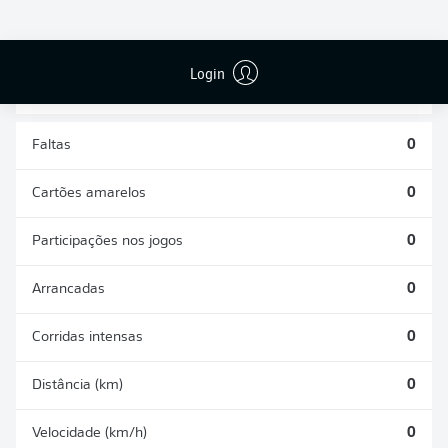
DESARMES
DISPUTAS
REALIZADOS
ÁREAS GANHAS
0
0
Login
Faltas
0
Cartões amarelos
0
Participações nos jogos
0
Arrancadas
0
Corridas intensas
0
Distância (km)
0
Velocidade (km/h)
0