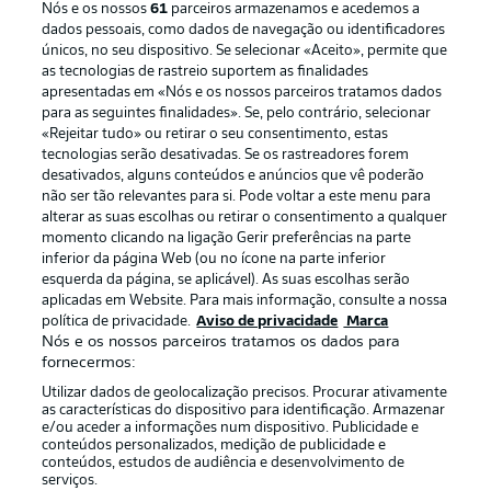
Nós e os nossos
61
parceiros armazenamos e acedemos a
dados pessoais, como dados de navegação ou identificadores
únicos, no seu dispositivo. Se selecionar «Aceito», permite que
as tecnologias de rastreio suportem as finalidades
apresentadas em «Nós e os nossos parceiros tratamos dados
para as seguintes finalidades». Se, pelo contrário, selecionar
«Rejeitar tudo» ou retirar o seu consentimento, estas
Publicidade
Avisos legais
tecnologias serão desativadas. Se os rastreadores forem
Gerir preferências
Aviso de privacidade
desativados, alguns conteúdos e anúncios que vê poderão
não ser tão relevantes para si. Pode voltar a este menu para
Termos de uso
Emissoras
alterar as suas escolhas ou retirar o consentimento a qualquer
momento clicando na ligação Gerir preferências na parte
Trabalhe conosco
Marca
inferior da página Web (ou no ícone na parte inferior
Contato
Jogadores
esquerda da página, se aplicável). As suas escolhas serão
aplicadas em Website. Para mais informação, consulte a nossa
política de privacidade.
Aviso de privacidade
Marca
Nós e os nossos parceiros tratamos os dados para
fornecermos:
Utilizar dados de geolocalização precisos. Procurar ativamente
as características do dispositivo para identificação. Armazenar
e/ou aceder a informações num dispositivo. Publicidade e
conteúdos personalizados, medição de publicidade e
conteúdos, estudos de audiência e desenvolvimento de
serviços.