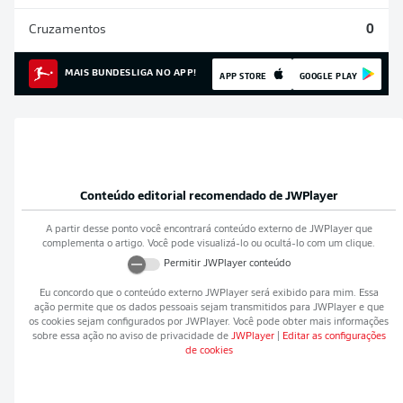
Cruzamentos
0
MAIS BUNDESLIGA NO APP!
APP STORE
GOOGLE PLAY
Conteúdo editorial recomendado de
JWPlayer
A partir desse ponto você encontrará conteúdo externo de
JWPlayer
que
complementa o artigo. Você pode visualizá-lo ou ocultá-lo com um clique.
Permitir
JWPlayer
conteúdo
Eu concordo que o conteúdo externo
JWPlayer
será exibido para mim. Essa
ação permite que os dados pessoais sejam transmitidos para
JWPlayer
e que
os cookies sejam configurados por
JWPlayer
. Você pode obter mais informações
sobre essa ação no aviso de privacidade de
JWPlayer
|
Editar as configurações
de cookies