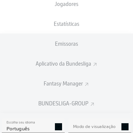
Jogadores
NACIONALIDADE
PESO
01.11.2000
ALTURA
BGR
, DEU
76
25 ANOS
183 CM
KG
Estatísticas
Emissoras
Competition
Bundesliga
Aplicativo da Bundesliga
Season
2026/2027
Fantasy Manager
BUNDESLIGA-GROUP
ESTATÍSTICAS DA
TEMPORADA 2026/2027
Escolha seu idioma
Modo de visualização
Português