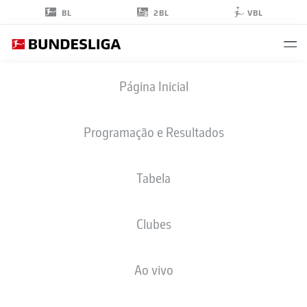
2BL
BL
VBL
LUKAS
Página Inicial
PETKOV
25
Programação e Resultados
Tabela
MEIO-CAMPO
Clubes
ELVERSBERG
ESTATÍSTICAS DA TEMPORADA 2026/2027
GOLS
COMP
Ao vivo