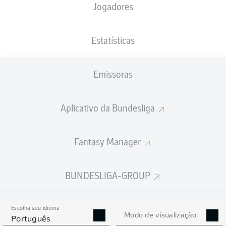
Jogadores
XGOLS
Estatísticas
Emissoras
Aplicativo da Bundesliga
Fantasy Manager
Goals
BUNDESLIGA-GROUP
PASSES REALIZADOS
Escolha seu idioma
0
0
Modo de visualização
Português
Precisão
0 %
0 %