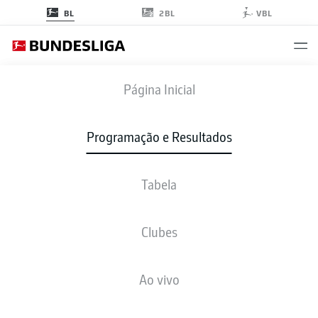
2BL
BL
VBL
FCB
-
SGE
Página Inicial
Programação e Resultados
Tabela
AO VIVO
NOTÍCIAS
ESCALAÇÕES
ESTATÍSTICAS
TABELA
Clubes
Ao vivo