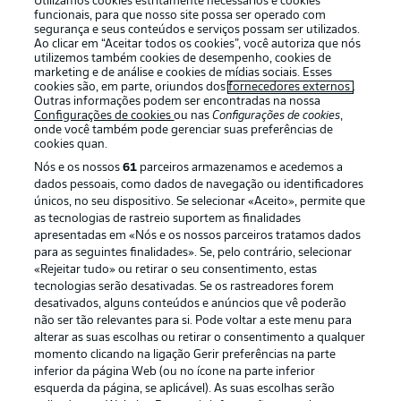
Utilizamos cookies estritamente necessários e cookies
funcionais, para que nosso site possa ser operado com
segurança e seus conteúdos e serviços possam ser utilizados.
Ao clicar em “Aceitar todos os cookies”, você autoriza que nós
utilizemos também cookies de desempenho, cookies de
Oferecido por
marketing e de análise e cookies de mídias sociais. Esses
cookies são, em parte, oriundos dos
fornecedores externos
.
Outras informações podem ser encontradas na nossa
Configurações de cookies
ou nas
Configurações de cookies
,
onde você também pode gerenciar suas preferências de
cookies quan.
Nós e os nossos
61
parceiros armazenamos e acedemos a
dados pessoais, como dados de navegação ou identificadores
únicos, no seu dispositivo. Se selecionar «Aceito», permite que
as tecnologias de rastreio suportem as finalidades
apresentadas em «Nós e os nossos parceiros tratamos dados
para as seguintes finalidades». Se, pelo contrário, selecionar
«Rejeitar tudo» ou retirar o seu consentimento, estas
Publicidade
Avisos legais
tecnologias serão desativadas. Se os rastreadores forem
Gerir preferências
Aviso de privacidade
desativados, alguns conteúdos e anúncios que vê poderão
não ser tão relevantes para si. Pode voltar a este menu para
Termos de uso
Emissoras
alterar as suas escolhas ou retirar o consentimento a qualquer
momento clicando na ligação Gerir preferências na parte
Trabalhe conosco
Marca
inferior da página Web (ou no ícone na parte inferior
Contato
Jogadores
esquerda da página, se aplicável). As suas escolhas serão