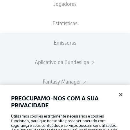
Jogadores
A escalação inicial será divulgada 60
minutos antes do início da partida
Estatísticas
Emissoras
Aplicativo da Bundesliga
Fantasy Manager
PREOCUPAMO-NOS COM A SUA
BUNDESLIGA-GROUP
PRIVACIDADE
Utilizamos cookies estritamente necessários e cookies
Escolha seu idioma
funcionais, para que nosso site possa ser operado com
Modo de visualização
Português
segurança e seus conteúdos e serviços possam ser utilizados.