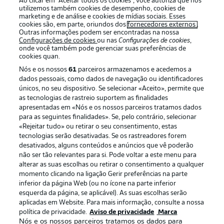
Ao clicar em “Aceitar todos os cookies”, você autoriza que nós
utilizemos também cookies de desempenho, cookies de
marketing e de análise e cookies de mídias sociais. Esses
cookies são, em parte, oriundos dos
fornecedores externos
.
Outras informações podem ser encontradas na nossa
Login
Configurações de cookies
ou nas
Configurações de cookies
,
onde você também pode gerenciar suas preferências de
cookies quan.
Nós e os nossos
61
parceiros armazenamos e acedemos a
dados pessoais, como dados de navegação ou identificadores
únicos, no seu dispositivo. Se selecionar «Aceito», permite que
as tecnologias de rastreio suportem as finalidades
apresentadas em «Nós e os nossos parceiros tratamos dados
para as seguintes finalidades». Se, pelo contrário, selecionar
Football as it’s meant to be
«Rejeitar tudo» ou retirar o seu consentimento, estas
tecnologias serão desativadas. Se os rastreadores forem
desativados, alguns conteúdos e anúncios que vê poderão
não ser tão relevantes para si. Pode voltar a este menu para
alterar as suas escolhas ou retirar o consentimento a qualquer
APLICATIVO DA BUNDESLIGA
momento clicando na ligação Gerir preferências na parte
inferior da página Web (ou no ícone na parte inferior
esquerda da página, se aplicável). As suas escolhas serão
aplicadas em Website. Para mais informação, consulte a nossa
política de privacidade.
Aviso de privacidade
Marca
Nós e os nossos parceiros tratamos os dados para