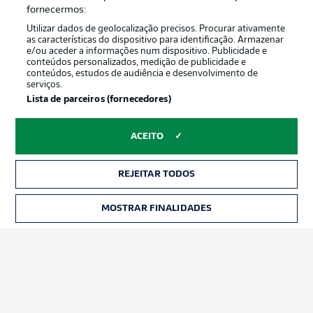
Oferecido por
fornecermos:
Utilizar dados de geolocalização precisos. Procurar ativamente
as características do dispositivo para identificação. Armazenar
e/ou aceder a informações num dispositivo. Publicidade e
conteúdos personalizados, medição de publicidade e
conteúdos, estudos de audiência e desenvolvimento de
serviços.
Lista de parceiros (fornecedores)
ACEITO
Publicidade
Avisos legais
REJEITAR TODOS
Gerir preferências
Aviso de privacidade
MOSTRAR FINALIDADES
INGRESSOS
Termos de uso
Emissoras
Trabalhe conosco
Marca
Contato
Jogadores