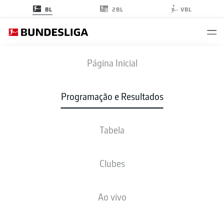
2BL
BL
VBL
FCB
-
SGE
Página Inicial
Programação e Resultados
Tabela
AO VIVO
NOTÍCIAS
ESCALAÇÕES
ESTATÍSTICAS
TABELA
Clubes
Ao vivo
Verifique novamente