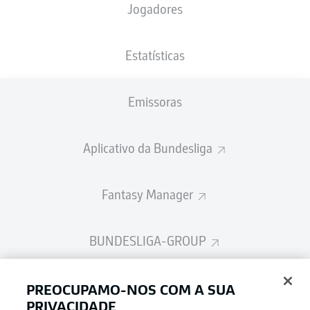
Jogadores
Estatísticas
Publicidade
Emissoras
Ainda não temos conteúdo disponível para a sua seleção.
Aplicativo da Bundesliga
Fantasy Manager
BUNDESLIGA-GROUP
Escolha seu idioma
PREOCUPAMO-NOS COM A SUA
Modo de visualização
Português
PRIVACIDADE