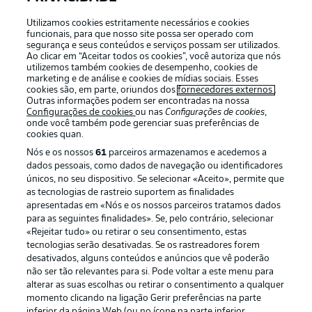
Utilizamos cookies estritamente necessários e cookies
funcionais, para que nosso site possa ser operado com
segurança e seus conteúdos e serviços possam ser utilizados.
Login
Ao clicar em “Aceitar todos os cookies”, você autoriza que nós
utilizemos também cookies de desempenho, cookies de
marketing e de análise e cookies de mídias sociais. Esses
cookies são, em parte, oriundos dos
fornecedores externos
.
Outras informações podem ser encontradas na nossa
Configurações de cookies
ou nas
Configurações de cookies
,
onde você também pode gerenciar suas preferências de
cookies quan.
Nós e os nossos
61
parceiros armazenamos e acedemos a
dados pessoais, como dados de navegação ou identificadores
únicos, no seu dispositivo. Se selecionar «Aceito», permite que
as tecnologias de rastreio suportem as finalidades
Football as it’s meant to be
apresentadas em «Nós e os nossos parceiros tratamos dados
para as seguintes finalidades». Se, pelo contrário, selecionar
«Rejeitar tudo» ou retirar o seu consentimento, estas
tecnologias serão desativadas. Se os rastreadores forem
desativados, alguns conteúdos e anúncios que vê poderão
não ser tão relevantes para si. Pode voltar a este menu para
APLICATIVO DA BUNDESLIGA
alterar as suas escolhas ou retirar o consentimento a qualquer
momento clicando na ligação Gerir preferências na parte
inferior da página Web (ou no ícone na parte inferior