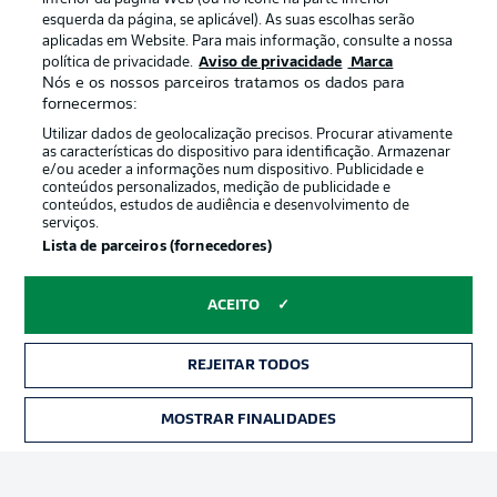
esquerda da página, se aplicável). As suas escolhas serão
aplicadas em Website. Para mais informação, consulte a nossa
Oferecido por
política de privacidade.
Aviso de privacidade
Marca
Nós e os nossos parceiros tratamos os dados para
fornecermos:
Utilizar dados de geolocalização precisos. Procurar ativamente
as características do dispositivo para identificação. Armazenar
e/ou aceder a informações num dispositivo. Publicidade e
conteúdos personalizados, medição de publicidade e
conteúdos, estudos de audiência e desenvolvimento de
serviços.
Lista de parceiros (fornecedores)
ACEITO
Publicidade
Avisos legais
Gerir preferências
Aviso de privacidade
REJEITAR TODOS
Termos de uso
Emissoras
MOSTRAR FINALIDADES
INGRESSOS
Trabalhe conosco
Marca
Contato
Jogadores