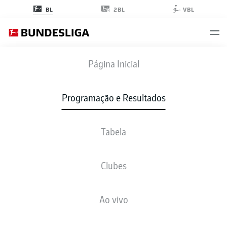
2BL
BL
VBL
FCB
-
SGE
Página Inicial
Programação e Resultados
Tabela
AO VIVO
NOTÍCIAS
ESCALAÇÕES
ESTATÍSTICAS
TABELA
Clubes
sáb., 22.05.2027
13:30 PM
Ao vivo
Allianz Arena