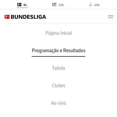
2BL
BL
VBL
FCA
-
B04
Página Inicial
Programação e Resultados
Tabela
AO VIVO
NOTÍCIAS
ESCALAÇÕES
ESTATÍSTICAS
TABELA
Clubes
Ao vivo
Verifique novamente