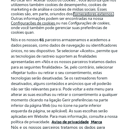
Ao clicar em “Aceitar todos os cookies”, você autoriza que nós
utilizemos também cookies de desempenho, cookies de
marketing e de análise e cookies de mídias sociais. Esses
cookies são, em parte, oriundos dos
fornecedores externos
.
Outras informações podem ser encontradas na nossa
Login
Configurações de cookies
ou nas
Configurações de cookies
,
onde você também pode gerenciar suas preferências de
cookies quan.
Nós e os nossos
61
parceiros armazenamos e acedemos a
dados pessoais, como dados de navegação ou identificadores
únicos, no seu dispositivo. Se selecionar «Aceito», permite que
as tecnologias de rastreio suportem as finalidades
apresentadas em «Nós e os nossos parceiros tratamos dados
para as seguintes finalidades». Se, pelo contrário, selecionar
Football as it’s meant to be
«Rejeitar tudo» ou retirar o seu consentimento, estas
tecnologias serão desativadas. Se os rastreadores forem
desativados, alguns conteúdos e anúncios que vê poderão
não ser tão relevantes para si. Pode voltar a este menu para
alterar as suas escolhas ou retirar o consentimento a qualquer
APLICATIVO DA BUNDESLIGA
momento clicando na ligação Gerir preferências na parte
inferior da página Web (ou no ícone na parte inferior
esquerda da página, se aplicável). As suas escolhas serão
aplicadas em Website. Para mais informação, consulte a nossa
política de privacidade.
Aviso de privacidade
Marca
Nós e os nossos parceiros tratamos os dados para