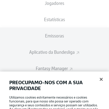
Jogadores
A escalação inicial será divulgada 60
minutos antes do início da partida
Estatísticas
Emissoras
Aplicativo da Bundesliga
Fantasy Manager
PREOCUPAMO-NOS COM A SUA
BUNDESLIGA-GROUP
PRIVACIDADE
Utilizamos cookies estritamente necessários e cookies
Escolha seu idioma
funcionais, para que nosso site possa ser operado com
Modo de visualização
Português
segurança e seus conteúdos e serviços possam ser utilizados.