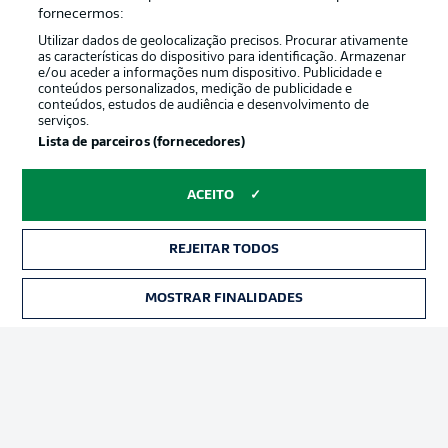
Oferecido por
fornecermos:
Utilizar dados de geolocalização precisos. Procurar ativamente
as características do dispositivo para identificação. Armazenar
e/ou aceder a informações num dispositivo. Publicidade e
conteúdos personalizados, medição de publicidade e
conteúdos, estudos de audiência e desenvolvimento de
serviços.
Lista de parceiros (fornecedores)
ACEITO
Publicidade
Avisos legais
REJEITAR TODOS
Gerir preferências
Aviso de privacidade
MOSTRAR FINALIDADES
INGRESSOS
Termos de uso
Emissoras
Trabalhe conosco
Marca
Contato
Jogadores