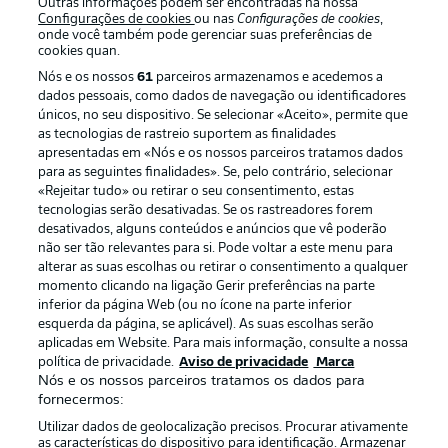
Outras informações podem ser encontradas na nossa
Configurações de cookies
ou nas
Configurações de cookies
,
onde você também pode gerenciar suas preferências de
cookies quan.
Nós e os nossos
61
parceiros armazenamos e acedemos a
dados pessoais, como dados de navegação ou identificadores
únicos, no seu dispositivo. Se selecionar «Aceito», permite que
as tecnologias de rastreio suportem as finalidades
apresentadas em «Nós e os nossos parceiros tratamos dados
para as seguintes finalidades». Se, pelo contrário, selecionar
«Rejeitar tudo» ou retirar o seu consentimento, estas
Publicidade
Avisos legais
tecnologias serão desativadas. Se os rastreadores forem
Gerir preferências
Aviso de privacidade
desativados, alguns conteúdos e anúncios que vê poderão
não ser tão relevantes para si. Pode voltar a este menu para
Termos de uso
Emissoras
alterar as suas escolhas ou retirar o consentimento a qualquer
momento clicando na ligação Gerir preferências na parte
Trabalhe conosco
Marca
inferior da página Web (ou no ícone na parte inferior
Contato
Jogadores
esquerda da página, se aplicável). As suas escolhas serão
aplicadas em Website. Para mais informação, consulte a nossa
política de privacidade.
Aviso de privacidade
Marca
Nós e os nossos parceiros tratamos os dados para
fornecermos:
Utilizar dados de geolocalização precisos. Procurar ativamente
as características do dispositivo para identificação. Armazenar