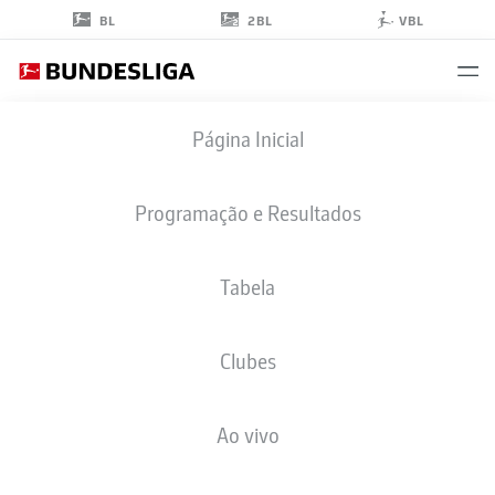
2BL
BL
VBL
CHRISLAIN
Página Inicial
MATSIMA
5
Programação e Resultados
Tabela
ZAGUEIRO
Clubes
AUGSBURG
ESTATÍSTICAS DA TEMPORADA 2026/2027
GOLS
COMP
Ao vivo