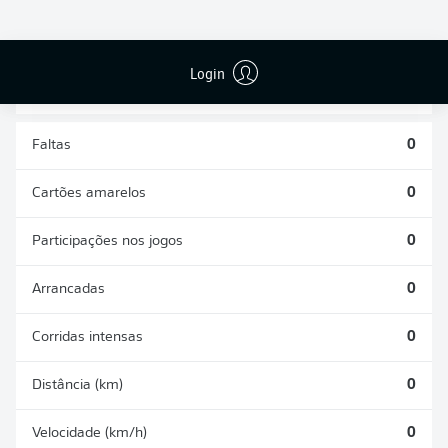
DESARMES
DISPUTAS
REALIZADOS
ÁREAS GANHAS
0
0
Login
Faltas
0
Cartões amarelos
0
Participações nos jogos
0
Arrancadas
0
Corridas intensas
0
Distância (km)
0
Velocidade (km/h)
0