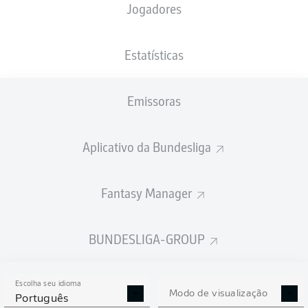
Jogadores
NACIONALIDADE
PESO
15.05.2002
ALTURA
FRA
, COD
81
24 ANOS
193 CM
KG
Estatísticas
Emissoras
Competition
Bundesliga
Aplicativo da Bundesliga
Season
2026/2027
Fantasy Manager
BUNDESLIGA-GROUP
ESTATÍSTICAS DA
TEMPORADA 2026/2027
Escolha seu idioma
Modo de visualização
Português