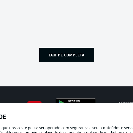
EQUIPE COMPLETA
Publicid
Gerir pr
DE
APLICATIVO DA BUNDESLIGA
Termos 
ra que nosso site possa ser operado com segurança e seus conteúdos e serv
Trabalh
e nós utilizemos também cookies de desempenho, cookies de marketing e de a