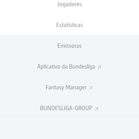
Jogadores
NACIONALIDADE
28.06.1997
ALTURA
PESO
ESP
29 ANOS
173 CM
68 KG
Estatísticas
Emissoras
Aplicativo da Bundesliga
Fantasy Manager
ÍSTICAS DA TEMPORADA 202
BUNDESLIGA-GROUP
Faltas
TAS
ANHAS