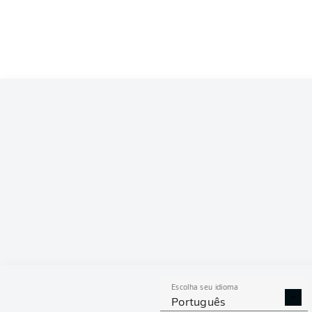
Competition
Bundesliga
Season
2026/2027
ESTAT
Escolha seu idioma
DESARMES
DISPU
Português
REALIZADOS
ÁREAS G