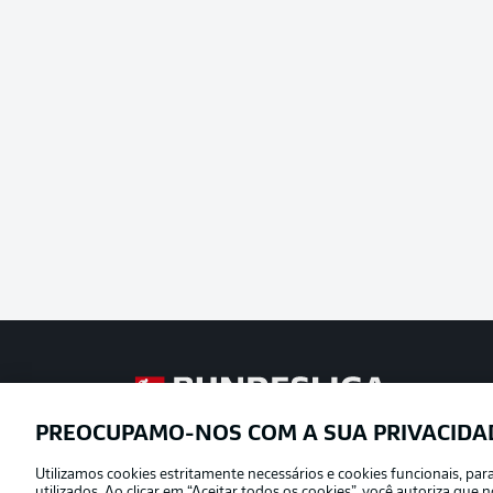
Football as it’s meant to be
PREOCUPAMO-NOS COM A SUA PRIVACIDA
Utilizamos cookies estritamente necessários e cookies funcionais, pa
Oferecido por
utilizados. Ao clicar em “Aceitar todos os cookies”, você autoriza qu