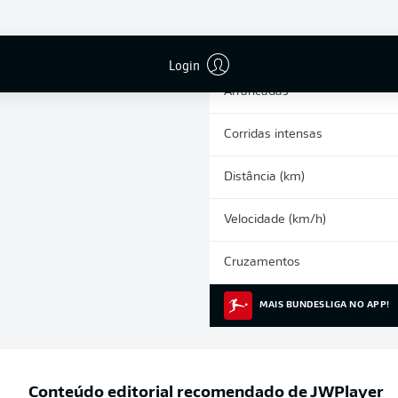
0
Cartões amarelos
Participações nos jogos
Login
Arrancadas
Corridas intensas
Distância (km)
Velocidade (km/h)
Cruzamentos
MAIS BUNDESLIGA NO APP!
Conteúdo editorial recomendado de
JWPlayer