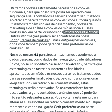
Utilizamos cookies estritamente necessários e cookies
funcionais, para que nosso site possa ser operado com
segurança e seus conteúdos e serviços possam ser utilizados.
Login
Ao clicar em “Aceitar todos os cookies”, você autoriza que nós
utilizemos também cookies de desempenho, cookies de
marketing e de análise e cookies de mídias sociais. Esses
cookies são, em parte, oriundos dos
fornecedores externos
.
Outras informações podem ser encontradas na nossa
Configurações de cookies
ou nas
Configurações de cookies
,
onde você também pode gerenciar suas preferências de
cookies quan.
Nós e os nossos
61
parceiros armazenamos e acedemos a
dados pessoais, como dados de navegação ou identificadores
únicos, no seu dispositivo. Se selecionar «Aceito», permite que
as tecnologias de rastreio suportem as finalidades
Football as it’s meant to be
apresentadas em «Nós e os nossos parceiros tratamos dados
para as seguintes finalidades». Se, pelo contrário, selecionar
«Rejeitar tudo» ou retirar o seu consentimento, estas
tecnologias serão desativadas. Se os rastreadores forem
desativados, alguns conteúdos e anúncios que vê poderão
não ser tão relevantes para si. Pode voltar a este menu para
APLICATIVO DA BUNDESLIGA
alterar as suas escolhas ou retirar o consentimento a qualquer
momento clicando na ligação Gerir preferências na parte
inferior da página Web (ou no ícone na parte inferior