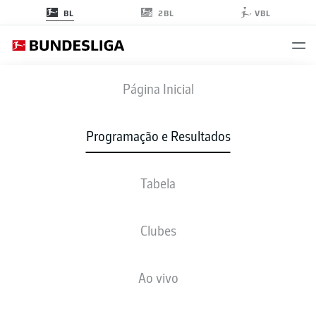
2BL
BL
VBL
B04
-
FCU
Página Inicial
Programação e Resultados
Tabela
AO VIVO
NOTÍCIAS
ESCALAÇÕES
ESTATÍSTICAS
TABELA
Clubes
sáb., 05.09.2026
13:30 PM
Ao vivo
BayArena