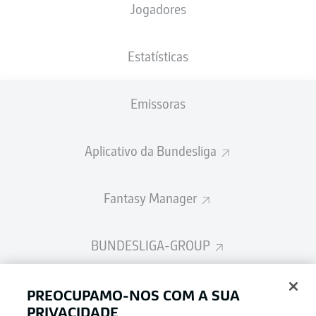
Jogadores
Estatísticas
Publicidade
Emissoras
Ainda não temos conteúdo disponível para a sua seleção.
Aplicativo da Bundesliga
Fantasy Manager
BUNDESLIGA-GROUP
Escolha seu idioma
PREOCUPAMO-NOS COM A SUA
Modo de visualização
Português
PRIVACIDADE