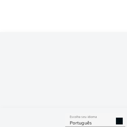
Competition
Bundesliga
Season
2026/2027
ESTAT
Escolha seu idioma
DESARMES
DISPU
Português
REALIZADOS
ÁREAS G