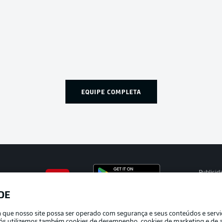
EQUIPE COMPLETA
Publicid
Gerir pr
DE
APLICATIVO DA BUNDESLIGA
Termos 
ra que nosso site possa ser operado com segurança e seus conteúdos e serv
Trabalh
e nós utilizemos também cookies de desempenho, cookies de marketing e de a