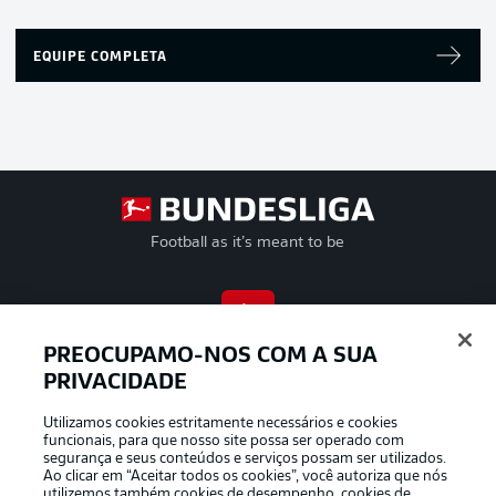
EQUIPE COMPLETA
Football as it’s meant to be
APLICATIVO DA BUNDESLIGA
PREOCUPAMO-NOS COM A SUA
PRIVACIDADE
Utilizamos cookies estritamente necessários e cookies
funcionais, para que nosso site possa ser operado com
segurança e seus conteúdos e serviços possam ser utilizados.
Oferecido por
Ao clicar em “Aceitar todos os cookies”, você autoriza que nós
utilizemos também cookies de desempenho, cookies de