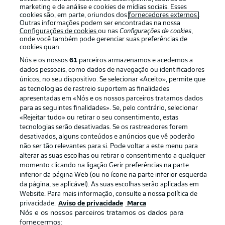
marketing e de análise e cookies de mídias sociais. Esses
cookies são, em parte, oriundos dos
fornecedores externos
.
Outras informações podem ser encontradas na nossa
Configurações de cookies
ou nas
Configurações de cookies
,
onde você também pode gerenciar suas preferências de
cookies quan.
Nós e os nossos
61
parceiros armazenamos e acedemos a
dados pessoais, como dados de navegação ou identificadores
únicos, no seu dispositivo. Se selecionar «Aceito», permite que
as tecnologias de rastreio suportem as finalidades
apresentadas em «Nós e os nossos parceiros tratamos dados
Publicidade
Avisos legais
para as seguintes finalidades». Se, pelo contrário, selecionar
«Rejeitar tudo» ou retirar o seu consentimento, estas
Gerir preferências
Aviso de privacidade
tecnologias serão desativadas. Se os rastreadores forem
desativados, alguns conteúdos e anúncios que vê poderão
Termos de uso
Emissoras
não ser tão relevantes para si. Pode voltar a este menu para
Trabalhe conosco
Marca
alterar as suas escolhas ou retirar o consentimento a qualquer
momento clicando na ligação Gerir preferências na parte
Contato
Jogadores
inferior da página Web (ou no ícone na parte inferior esquerda
da página, se aplicável). As suas escolhas serão aplicadas em
Website. Para mais informação, consulte a nossa política de
privacidade.
Aviso de privacidade
Marca
Nós e os nossos parceiros tratamos os dados para
fornecermos: