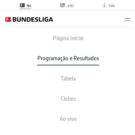
2BL
BL
VBL
TSG
-
BOC
Página Inicial
TSG
BOC
3
1
Programação e Resultados
Tabela
AO VIVO
NOTÍCIAS
ESCALAÇÕES
ESTATÍSTICAS
TABELA
Clubes
4-4-2
4-3-3
Ao vivo
ESCALAÇÃO INICIAL
HOFFENHEIM