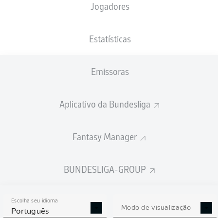
Jogadores
Marius Bülter
Wout Weghorst
Estatísticas
Andrej Kramarić
Emissoras
Umut Tohumcu
Grischa Prömel
Aplicativo da Bundesliga
Anton Stach
Fantasy Manager
Attila Szalai
John Anthony Brooks
Kevin Vogt
Pavel Kadeřábek
BUNDESLIGA-GROUP
Escolha seu idioma
Oliver Baumann
Modo de visualização
Português