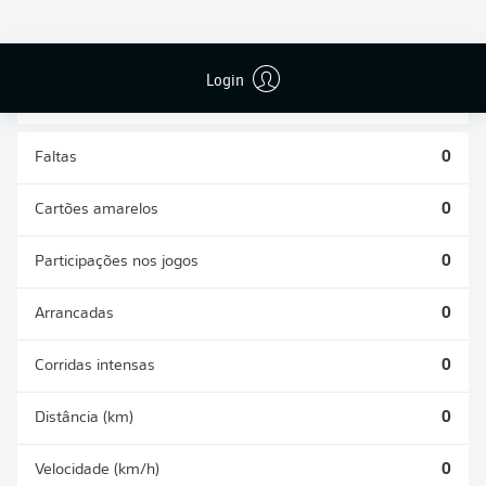
DESARMES
DISPUTAS
REALIZADOS
ÁREAS GANHAS
0
0
Login
Faltas
0
Cartões amarelos
0
Participações nos jogos
0
Arrancadas
0
Corridas intensas
0
Distância (km)
0
Velocidade (km/h)
0