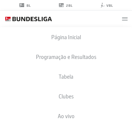
2BL
BL
VBL
JOHN
Página Inicial
ANTHONY BROOKS
23
Programação e Resultados
Tabela
ZAGUEIRO
Clubes
HERTHA BERLIN
ESTATÍSTICAS DA TEMPORADA 2023/2024
GOLS
Ao vivo