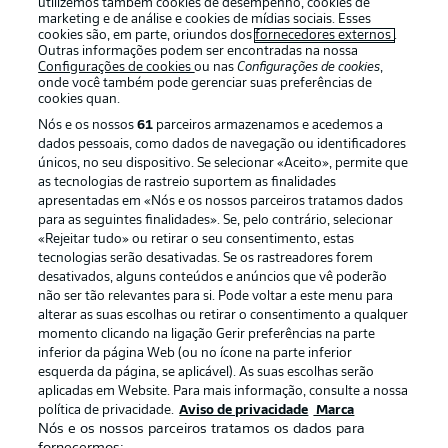
utilizemos também cookies de desempenho, cookies de
marketing e de análise e cookies de mídias sociais. Esses
cookies são, em parte, oriundos dos
fornecedores externos
.
Outras informações podem ser encontradas na nossa
Configurações de cookies
ou nas
Configurações de cookies
,
Oferecido por
onde você também pode gerenciar suas preferências de
cookies quan.
Nós e os nossos
61
parceiros armazenamos e acedemos a
dados pessoais, como dados de navegação ou identificadores
únicos, no seu dispositivo. Se selecionar «Aceito», permite que
as tecnologias de rastreio suportem as finalidades
apresentadas em «Nós e os nossos parceiros tratamos dados
para as seguintes finalidades». Se, pelo contrário, selecionar
«Rejeitar tudo» ou retirar o seu consentimento, estas
tecnologias serão desativadas. Se os rastreadores forem
desativados, alguns conteúdos e anúncios que vê poderão
não ser tão relevantes para si. Pode voltar a este menu para
Publicidade
Avisos legais
alterar as suas escolhas ou retirar o consentimento a qualquer
momento clicando na ligação Gerir preferências na parte
Gerir preferências
Aviso de privacidade
inferior da página Web (ou no ícone na parte inferior
esquerda da página, se aplicável). As suas escolhas serão
Termos de uso
Trabalhe conosco
aplicadas em Website. Para mais informação, consulte a nossa
Marca
Contato
política de privacidade.
Aviso de privacidade
Marca
Nós e os nossos parceiros tratamos os dados para
Jogadores