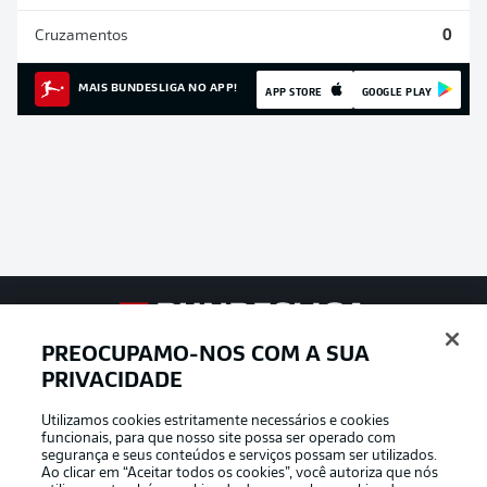
Cruzamentos
0
MAIS BUNDESLIGA NO APP!
APP STORE
GOOGLE PLAY
Football as it’s meant to be
PREOCUPAMO-NOS COM A SUA
PRIVACIDADE
Utilizamos cookies estritamente necessários e cookies
funcionais, para que nosso site possa ser operado com
APLICATIVO DA BUNDESLIGA
segurança e seus conteúdos e serviços possam ser utilizados.
Ao clicar em “Aceitar todos os cookies”, você autoriza que nós