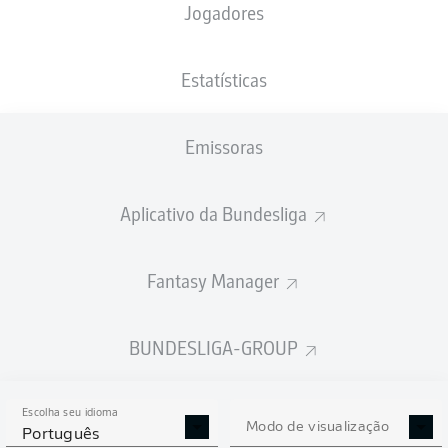
Jogadores
NACIONALIDADE
PESO
28.01.1993
ALTURA
USA
, DEU
94
33 ANOS
194 CM
KG
Estatísticas
Emissoras
Competition
Bundesliga 2
Aplicativo da Bundesliga
Season
Fantasy Manager
BUNDESLIGA-GROUP
ESTATÍSTICAS DA
TEMPORADA 2023/2024
Escolha seu idioma
Modo de visualização
Português