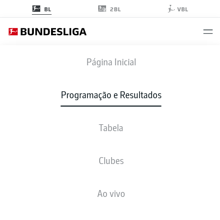
2BL
BL
VBL
FCU
-
TSG
Página Inicial
FCU
TSG
3
1
Programação e Resultados
Tabela
AO VIVO
NOTÍCIAS
ESCALAÇÕES
ESTATÍSTICAS
TABELA
Clubes
3-3-2-2
3-4-2-1
Ao vivo
ESCALAÇÃO INICIAL
UNION BERLIN