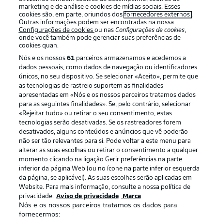
marketing e de análise e cookies de mídias sociais. Esses
cookies são, em parte, oriundos dos
fornecedores externos
.
Outras informações podem ser encontradas na nossa
Configurações de cookies
ou nas
Configurações de cookies
,
onde você também pode gerenciar suas preferências de
cookies quan.
Nós e os nossos
61
parceiros armazenamos e acedemos a
dados pessoais, como dados de navegação ou identificadores
únicos, no seu dispositivo. Se selecionar «Aceito», permite que
as tecnologias de rastreio suportem as finalidades
apresentadas em «Nós e os nossos parceiros tratamos dados
Publicidade
Avisos legais
para as seguintes finalidades». Se, pelo contrário, selecionar
«Rejeitar tudo» ou retirar o seu consentimento, estas
Gerir preferências
Aviso de privacidade
tecnologias serão desativadas. Se os rastreadores forem
desativados, alguns conteúdos e anúncios que vê poderão
Termos de uso
Emissoras
não ser tão relevantes para si. Pode voltar a este menu para
Trabalhe conosco
Marca
alterar as suas escolhas ou retirar o consentimento a qualquer
momento clicando na ligação Gerir preferências na parte
Contato
Jogadores
inferior da página Web (ou no ícone na parte inferior esquerda
da página, se aplicável). As suas escolhas serão aplicadas em
Website. Para mais informação, consulte a nossa política de
privacidade.
Aviso de privacidade
Marca
Nós e os nossos parceiros tratamos os dados para
fornecermos: