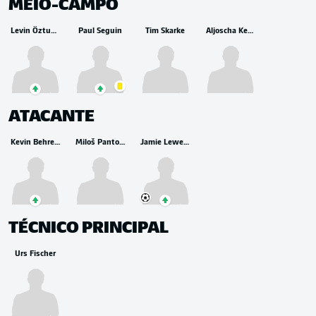
MEIO-CAMPO
Levin Öztunali
Paul Seguin
Tim Skarke
Aljoscha Kemlein
ATACANTE
Kevin Behrens
Miloš Pantović
Jamie Leweling
TÉCNICO PRINCIPAL
Urs Fischer