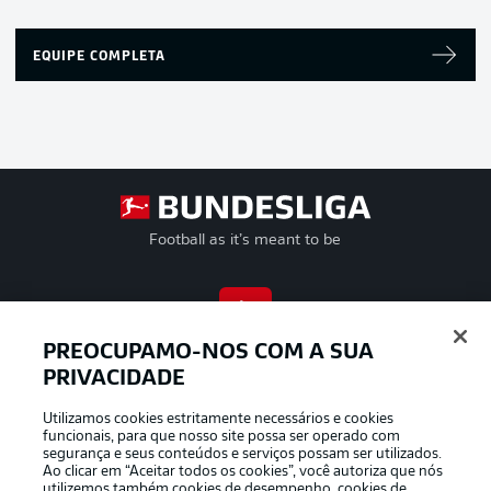
EQUIPE COMPLETA
Football as it’s meant to be
APLICATIVO DA BUNDESLIGA
PREOCUPAMO-NOS COM A SUA
PRIVACIDADE
Utilizamos cookies estritamente necessários e cookies
funcionais, para que nosso site possa ser operado com
segurança e seus conteúdos e serviços possam ser utilizados.
Oferecido por
Ao clicar em “Aceitar todos os cookies”, você autoriza que nós
utilizemos também cookies de desempenho, cookies de