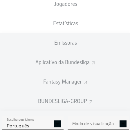
Jogadores
Jordan
Sheraldo Becker
Estatísticas
Emissoras
Janik Haberer
Genki Haraguchi
Aplicativo da Bundesliga
Niko Gießelmann
Rani Khedira
Christopher Trimmel
Fantasy Manager
Danilho Doekhi
Robin Knoche
Paul Jaeckel
BUNDESLIGA-GROUP
2
Escolha seu idioma
Frederik Rønnow
Modo de visualização
Português