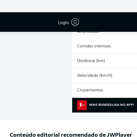
0
Cartões amarelos
Participações nos jogos
Login
Arrancadas
Corridas intensas
Distância (km)
Velocidade (km/h)
Cruzamentos
MAIS BUNDESLIGA NO APP!
Conteúdo editorial recomendado de
JWPlayer