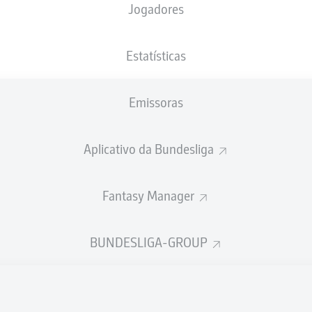
Jogadores
NACIONALIDADE
10.06.1998
ALTURA
PESO
DEU
28 ANOS
173 CM
67 KG
Estatísticas
Emissoras
Aplicativo da Bundesliga
Fantasy Manager
ÍSTICAS DA TEMPORADA 202
BUNDESLIGA-GROUP
Faltas
TAS
ANHAS