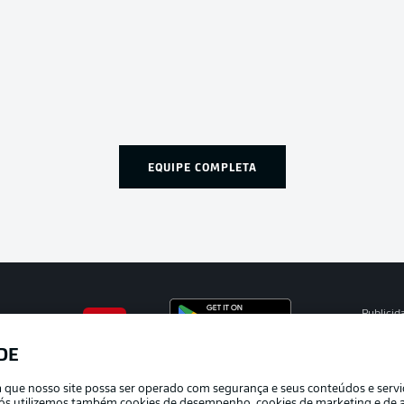
EQUIPE COMPLETA
Publicid
Gerir pr
DE
APLICATIVO DA BUNDESLIGA
Termos 
ra que nosso site possa ser operado com segurança e seus conteúdos e serv
Trabalh
e nós utilizemos também cookies de desempenho, cookies de marketing e de a