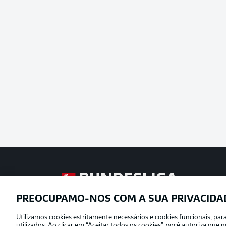
Football as it’s meant to be
PREOCUPAMO-NOS COM A SUA PRIVACIDA
Utilizamos cookies estritamente necessários e cookies funcionais, pa
Oferecido por
utilizados. Ao clicar em “Aceitar todos os cookies”, você autoriza qu