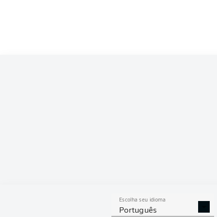
Competition
Bundesliga
Season
2026/2027
ESTAT
Escolha seu idioma
DESARMES
DISPU
Português
REALIZADOS
ÁREAS G