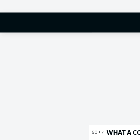
WHAT A C
90'
+ 7