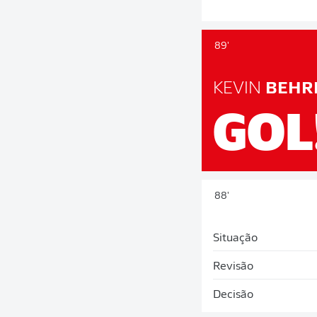
89'
KEVIN
BEHR
GOL
88'
Situação
Revisão
Decisão