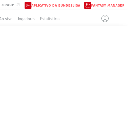
A-GROUP
APLICATIVO DA BUNDESLIGA
FANTASY MANAGER
Ao vivo
Jogadores
Estatísticas
ELA