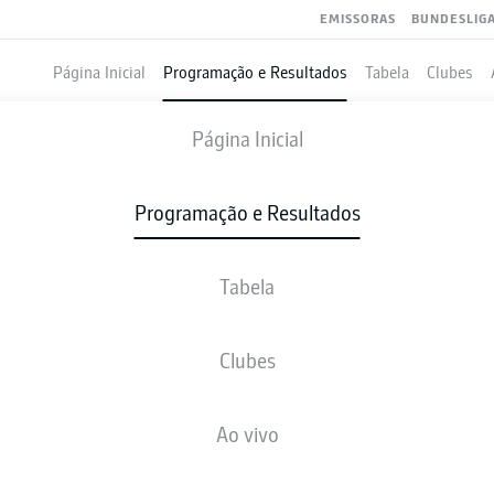
EMISSORAS
BUNDESLIG
Página Inicial
Programação e Resultados
Tabela
Clubes
RB LEIPZIG
-
UNION BERLIN
Página Inicial
RBL
FCU
1
2
Programação e Resultados
Tabela
VIVO
NOTÍCIAS
ESCALAÇÕES
ESTATÍSTICAS
TAB
Clubes
Ao vivo