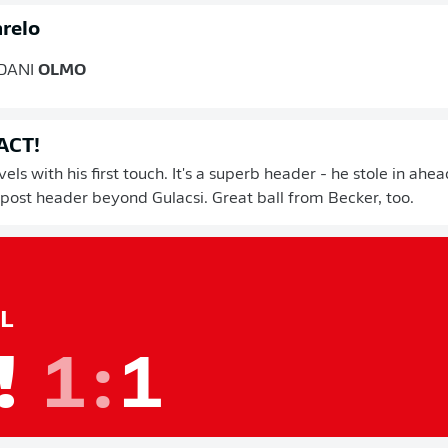
relo
DANI
OLMO
ACT!
els with his first touch. It's a superb header - he stole in ahea
post header beyond Gulacsi. Great ball from Becker, too.
L
!
1
:
1