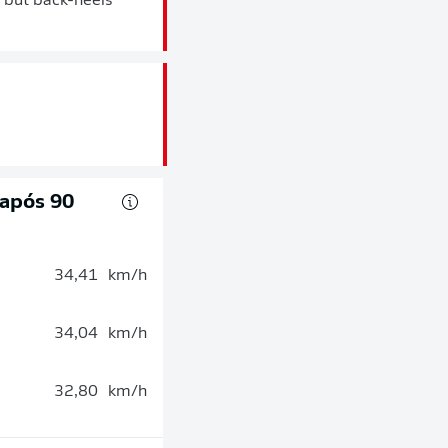
, but back-heels
 após 90
34,41
km/h
34,04
km/h
32,80
km/h