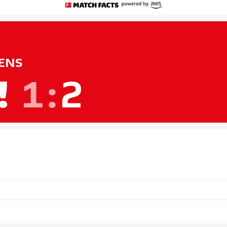
ENS
!
1
:
2