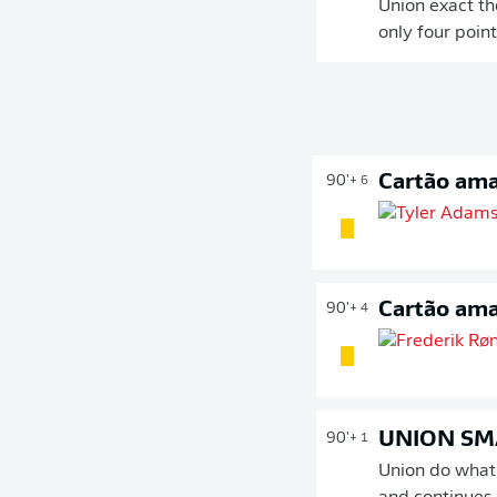
Union exact th
only four point
Cartão ama
90'
+ 6
Cartão ama
90'
+ 4
UNION SM
90'
+ 1
Union do what 