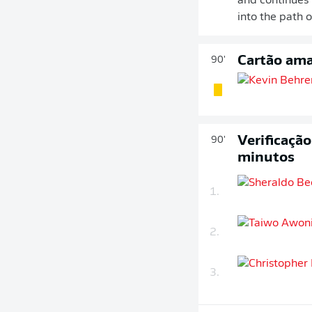
and continues 
into the path 
Cartão ama
90'
Verificaçã
90'
minutos
1.
2.
3.