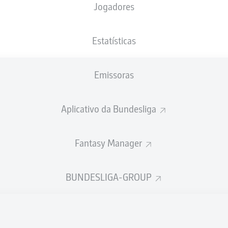
Jogadores
Estatísticas
Emissoras
Aplicativo da Bundesliga
Fantasy Manager
89'
K. Behrens
BUNDESLIGA-GROUP
86'
S. Michel
Y. Poulsen
46'
Red Bull Arena
(45.770 Espectadores)