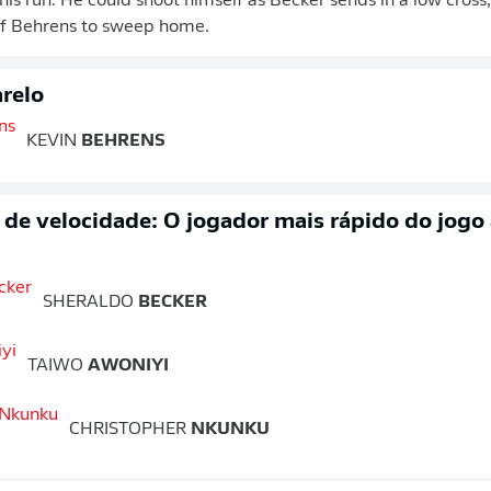
his run. He could shoot himself as Becker sends in a low cross
of Behrens to sweep home.
relo
KEVIN
BEHRENS
o de velocidade: O jogador mais rápido do jogo
SHERALDO
BECKER
TAIWO
AWONIYI
CHRISTOPHER
NKUNKU