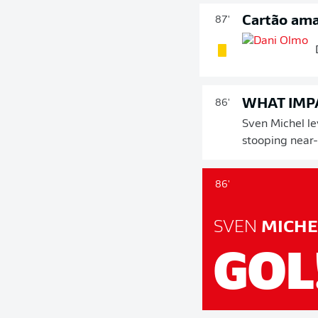
Cartão ama
87'
WHAT IMP
86'
Sven Michel lev
stooping near-
86'
SVEN
MICHE
GOL