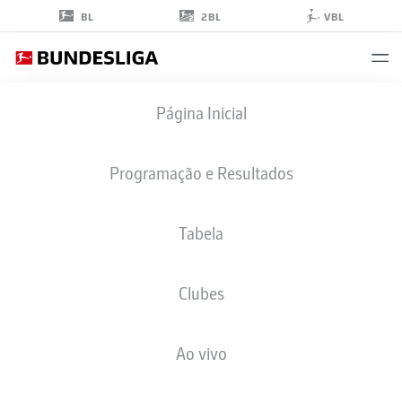
2BL
BL
VBL
ANDRÉ
Página Inicial
SILVA
37
Programação e Resultados
Tabela
ATACANTE
Clubes
RB LEIPZIG
ESTATÍSTICAS DA TEMPORADA 2025/2026
GOLS
Ao vivo