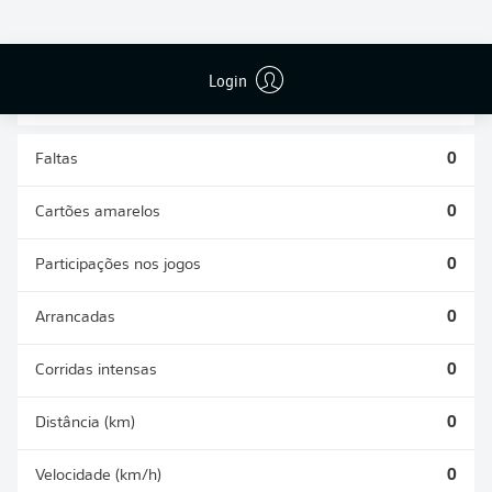
DISPUTAS
DESARMES
ÁREAS
REALIZADOS
GANHAS
0
0
Login
Faltas
0
Cartões amarelos
0
Participações nos jogos
0
Arrancadas
0
Corridas intensas
0
Distância (km)
0
Velocidade (km/h)
0