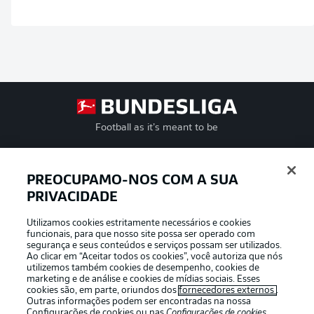
Football as it’s meant to be
PREOCUPAMO-NOS COM A SUA
PRIVACIDADE
APLICATIVO DA BUNDESLIGA
Utilizamos cookies estritamente necessários e cookies
funcionais, para que nosso site possa ser operado com
segurança e seus conteúdos e serviços possam ser utilizados.
Ao clicar em “Aceitar todos os cookies”, você autoriza que nós
utilizemos também cookies de desempenho, cookies de
Oferecido por
marketing e de análise e cookies de mídias sociais. Esses
cookies são, em parte, oriundos dos
fornecedores externos
.
Outras informações podem ser encontradas na nossa
Configurações de cookies
ou nas
Configurações de cookies
,