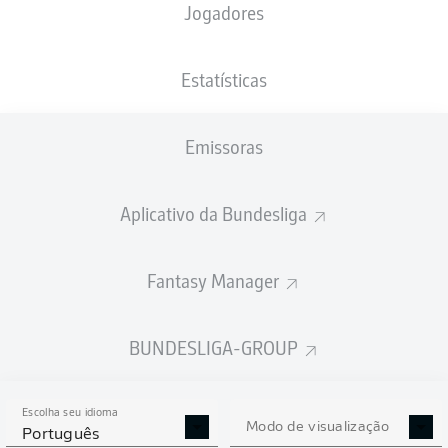
Jogadores
PESO
NACIONALIDADE
06.11.1995
ALTURA
84
PRT
30 ANOS
185 CM
KG
Estatísticas
Emissoras
Competition
Bundesliga
Aplicativo da Bundesliga
Season
2025/2026
Fantasy Manager
BUNDESLIGA-GROUP
ESTATÍSTICAS DA
TEMPORADA 2025/2026
Escolha seu idioma
Modo de visualização
Português