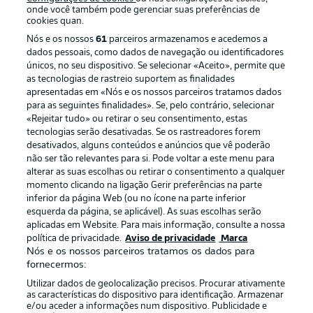
onde você também pode gerenciar suas preferências de
cookies quan.
Nós e os nossos
61
parceiros armazenamos e acedemos a
dados pessoais, como dados de navegação ou identificadores
únicos, no seu dispositivo. Se selecionar «Aceito», permite que
as tecnologias de rastreio suportem as finalidades
apresentadas em «Nós e os nossos parceiros tratamos dados
para as seguintes finalidades». Se, pelo contrário, selecionar
«Rejeitar tudo» ou retirar o seu consentimento, estas
Publicidade
Avisos legais
tecnologias serão desativadas. Se os rastreadores forem
Gerir preferências
Aviso de privacidade
desativados, alguns conteúdos e anúncios que vê poderão
não ser tão relevantes para si. Pode voltar a este menu para
Termos de uso
Emissoras
alterar as suas escolhas ou retirar o consentimento a qualquer
momento clicando na ligação Gerir preferências na parte
Trabalhe conosco
Marca
inferior da página Web (ou no ícone na parte inferior
Contato
Jogadores
esquerda da página, se aplicável). As suas escolhas serão
aplicadas em Website. Para mais informação, consulte a nossa
política de privacidade.
Aviso de privacidade
Marca
Nós e os nossos parceiros tratamos os dados para
fornecermos:
Utilizar dados de geolocalização precisos. Procurar ativamente
as características do dispositivo para identificação. Armazenar
e/ou aceder a informações num dispositivo. Publicidade e