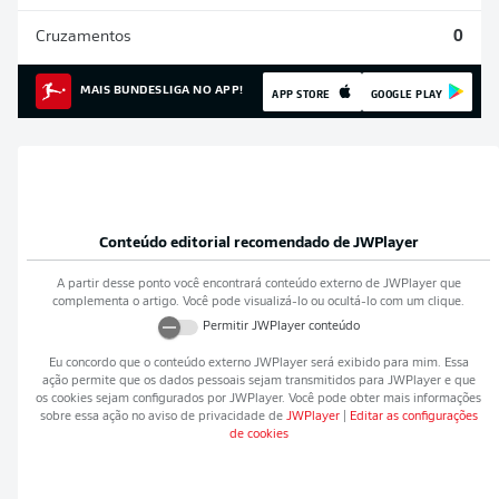
Cruzamentos
0
MAIS BUNDESLIGA NO APP!
APP STORE
GOOGLE PLAY
Conteúdo editorial recomendado de
JWPlayer
A partir desse ponto você encontrará conteúdo externo de
JWPlayer
que
complementa o artigo. Você pode visualizá-lo ou ocultá-lo com um clique.
Permitir
JWPlayer
conteúdo
Eu concordo que o conteúdo externo
JWPlayer
será exibido para mim. Essa
ação permite que os dados pessoais sejam transmitidos para
JWPlayer
e que
os cookies sejam configurados por
JWPlayer
. Você pode obter mais informações
sobre essa ação no aviso de privacidade de
JWPlayer
|
Editar as configurações
de cookies