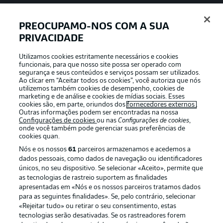
PREOCUPAMO-NOS COM A SUA
PRIVACIDADE
APLICATIVO DA BUNDESLIGA
Utilizamos cookies estritamente necessários e cookies
funcionais, para que nosso site possa ser operado com
segurança e seus conteúdos e serviços possam ser utilizados.
Ao clicar em “Aceitar todos os cookies”, você autoriza que nós
utilizemos também cookies de desempenho, cookies de
Oferecido por
marketing e de análise e cookies de mídias sociais. Esses
cookies são, em parte, oriundos dos
fornecedores externos
.
Outras informações podem ser encontradas na nossa
Configurações de cookies
ou nas
Configurações de cookies
,
onde você também pode gerenciar suas preferências de
cookies quan.
Nós e os nossos
61
parceiros armazenamos e acedemos a
dados pessoais, como dados de navegação ou identificadores
únicos, no seu dispositivo. Se selecionar «Aceito», permite que
as tecnologias de rastreio suportem as finalidades
apresentadas em «Nós e os nossos parceiros tratamos dados
para as seguintes finalidades». Se, pelo contrário, selecionar
«Rejeitar tudo» ou retirar o seu consentimento, estas
Publicidade
Avisos legais
tecnologias serão desativadas. Se os rastreadores forem