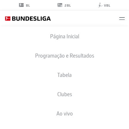
2BL
BL
VBL
CHRISTOPHER
Página Inicial
NKUNKU
Programação e Resultados
Tabela
MEIO-CAMPO
Clubes
RB LEIPZIG
ESTATÍSTICAS DA TEMPORADA 2022/2023
GOLS
Ao vivo