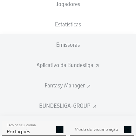
Jogadores
NACIONALIDADE
PESO
14.11.1997
ALTURA
FRA
, COD
73
28 ANOS
175 CM
KG
Estatísticas
Emissoras
Competition
Bundesliga
Aplicativo da Bundesliga
Season
2022/2023
Fantasy Manager
BUNDESLIGA-GROUP
ESTATÍSTICAS DA
TEMPORADA 2022/2023
Escolha seu idioma
Modo de visualização
Português