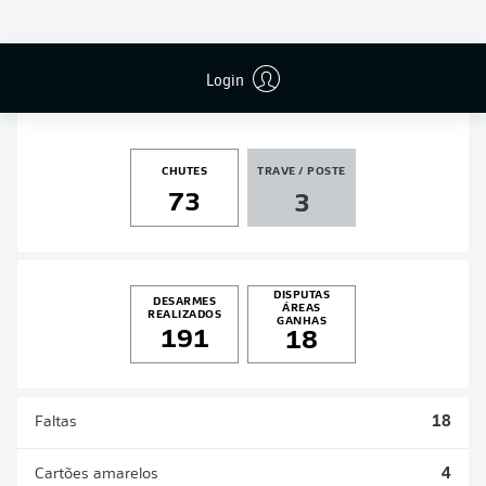
PÊNALTIS
GOLS
ASSISTÊNCIAS
PÊNALTIS
MARCADOS
16
4
4
3
Login
CHUTES
TRAVE / POSTE
73
3
DISPUTAS
DESARMES
ÁREAS
REALIZADOS
GANHAS
191
18
Faltas
18
Cartões amarelos
4