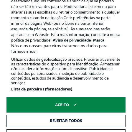
Gerir preferências
Aviso de privacidade
desativados, alguns conteúdos e anúncios que vê poderão
não ser tão relevantes para si. Pode voltar a este menu para
Termos de uso
Emissoras
alterar as suas escolhas ou retirar o consentimento a qualquer
momento clicando na ligação Gerir preferências na parte
Trabalhe conosco
Marca
inferior da página Web (ou no ícone na parte inferior
Contato
Jogadores
esquerda da página, se aplicável). As suas escolhas serão
aplicadas em Website. Para mais informação, consulte a nossa
política de privacidade.
Aviso de privacidade
Marca
Nós e os nossos parceiros tratamos os dados para
fornecermos:
Utilizar dados de geolocalização precisos. Procurar ativamente
as características do dispositivo para identificação. Armazenar
e/ou aceder a informações num dispositivo. Publicidade e
conteúdos personalizados, medição de publicidade e
conteúdos, estudos de audiência e desenvolvimento de
serviços.
© 2026 Bundesliga-Gruppe GmbH
Lista de parceiros (fornecedores)
Escolha seu idioma
ACEITO
Português
REJEITAR TODOS
Modo de visualização