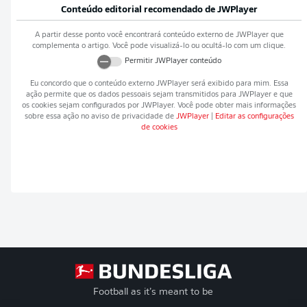
Conteúdo editorial recomendado de
JWPlayer
A partir desse ponto você encontrará conteúdo externo de
JWPlayer
que
complementa o artigo. Você pode visualizá-lo ou ocultá-lo com um clique.
Permitir
JWPlayer
conteúdo
Eu concordo que o conteúdo externo
JWPlayer
será exibido para mim. Essa
ação permite que os dados pessoais sejam transmitidos para
JWPlayer
e que
os cookies sejam configurados por
JWPlayer
. Você pode obter mais informações
sobre essa ação no aviso de privacidade de
JWPlayer
|
Editar as configurações
de cookies
Football as it’s meant to be