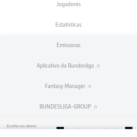
Jogadores
Holstein-Stadion
Estatísticas
Emissoras
Publicidade
Aplicativo da Bundesliga
Ainda não temos conteúdo disponível para a sua seleção.
Fantasy Manager
BUNDESLIGA-GROUP
Escolha seu idioma
Modo de visualização
Português