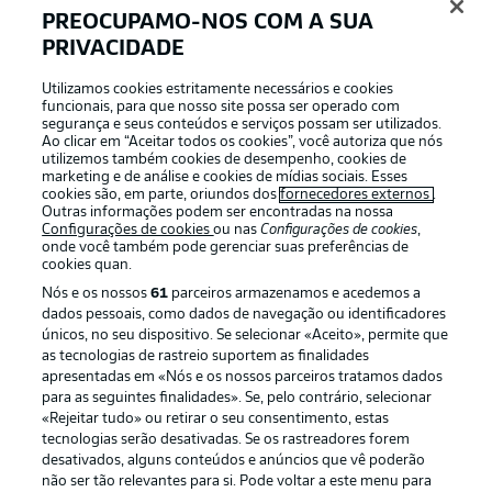
PREOCUPAMO-NOS COM A SUA
PRIVACIDADE
Login
Utilizamos cookies estritamente necessários e cookies
funcionais, para que nosso site possa ser operado com
segurança e seus conteúdos e serviços possam ser utilizados.
Ao clicar em “Aceitar todos os cookies”, você autoriza que nós
utilizemos também cookies de desempenho, cookies de
marketing e de análise e cookies de mídias sociais. Esses
cookies são, em parte, oriundos dos
fornecedores externos
.
Outras informações podem ser encontradas na nossa
Configurações de cookies
ou nas
Configurações de cookies
,
onde você também pode gerenciar suas preferências de
cookies quan.
Nós e os nossos
61
parceiros armazenamos e acedemos a
dados pessoais, como dados de navegação ou identificadores
únicos, no seu dispositivo. Se selecionar «Aceito», permite que
Football as it’s meant to be
as tecnologias de rastreio suportem as finalidades
apresentadas em «Nós e os nossos parceiros tratamos dados
para as seguintes finalidades». Se, pelo contrário, selecionar
«Rejeitar tudo» ou retirar o seu consentimento, estas
tecnologias serão desativadas. Se os rastreadores forem
desativados, alguns conteúdos e anúncios que vê poderão
APLICATIVO DA BUNDESLIGA
não ser tão relevantes para si. Pode voltar a este menu para