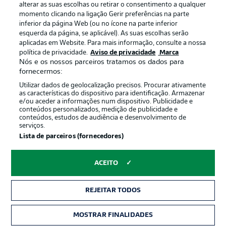
alterar as suas escolhas ou retirar o consentimento a qualquer
momento clicando na ligação Gerir preferências na parte
inferior da página Web (ou no ícone na parte inferior
esquerda da página, se aplicável). As suas escolhas serão
Oferecido por
aplicadas em Website. Para mais informação, consulte a nossa
política de privacidade.
Aviso de privacidade
Marca
Nós e os nossos parceiros tratamos os dados para
fornecermos:
Utilizar dados de geolocalização precisos. Procurar ativamente
as características do dispositivo para identificação. Armazenar
e/ou aceder a informações num dispositivo. Publicidade e
conteúdos personalizados, medição de publicidade e
conteúdos, estudos de audiência e desenvolvimento de
serviços.
Lista de parceiros (fornecedores)
Publicidade
Avisos legais
ACEITO
Gerir preferências
Aviso de privacidade
REJEITAR TODOS
Termos de uso
Trabalhe conosco
Marca
Contato
MOSTRAR FINALIDADES
INGRESSOS
Jogadores