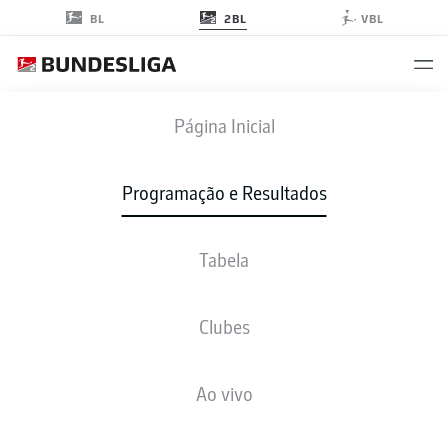
2BL
BL
VBL
KSV
-
SGD
Página Inicial
Programação e Resultados
Tabela
AO VIVO
NOTÍCIAS
ESCALAÇÕES
ESTATÍSTICAS
TABELA
Clubes
Ao vivo
sex., 23.10.2026 - dom., 25.10.2026
Esta rodada ainda não foi programada.