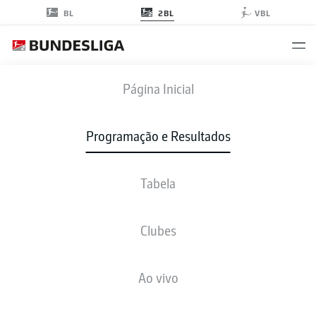
2BL
BL
VBL
WOB
-
FCE
Página Inicial
Programação e Resultados
Tabela
AO VIVO
NOTÍCIAS
ESCALAÇÕES
ESTATÍSTICAS
TABELA
Clubes
Ao vivo