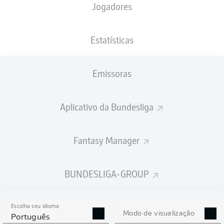
Jogadores
XGOLS
Estatísticas
Emissoras
Aplicativo da Bundesliga
Fantasy Manager
Goals
BUNDESLIGA-GROUP
PASSES REALIZADOS
Escolha seu idioma
0
0
Modo de visualização
Português
Precisão
0 %
0 %