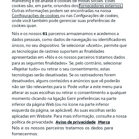
marketing e de análise e cookies de mídias sociais. Esses
cookies são, em parte, oriundos dos
fornecedores externos
.
Outras informações podem ser encontradas na nossa
Configurações de cookies
ou nas
Configurações de cookies
,
onde você também pode gerenciar suas preferências de
cookies quan.
Nós e os nossos
61
parceiros armazenamos e acedemos a
dados pessoais, como dados de navegação ou identificadores
únicos, no seu dispositivo. Se selecionar «Aceito», permite que
as tecnologias de rastreio suportem as finalidades
apresentadas em «Nós e os nossos parceiros tratamos dados
para as seguintes finalidades». Se, pelo contrário, selecionar
«Rejeitar tudo» ou retirar o seu consentimento, estas
Publicidade
Avisos legais
tecnologias serão desativadas. Se os rastreadores forem
Gerir preferências
Aviso de privacidade
desativados, alguns conteúdos e anúncios que vê poderão
não ser tão relevantes para si. Pode voltar a este menu para
Termos de uso
Trabalhe conosco
alterar as suas escolhas ou retirar o consentimento a qualquer
momento clicando na ligação Gerir preferências na parte
Marca
Contato
inferior da página Web (ou no ícone na parte inferior
Jogadores
esquerda da página, se aplicável). As suas escolhas serão
aplicadas em Website. Para mais informação, consulte a nossa
política de privacidade.
Aviso de privacidade
Marca
Nós e os nossos parceiros tratamos os dados para
fornecermos: