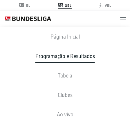
2BL
BL
VBL
FCE
-
SGD
Página Inicial
Programação e Resultados
Tabela
AO VIVO
NOTÍCIAS
ESCALAÇÕES
ESTATÍSTICAS
TABELA
Clubes
Ao vivo
Verifique novamente