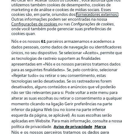
Ao clicar em “Aceitar todos os cookies”, você autoriza que nós
utilizemos também cookies de desempenho, cookies de
marketing e de análise e cookies de mídias sociais. Esses
cookies são, em parte, oriundos dos
fornecedores externos
.
Outras informações podem ser encontradas na nossa
Login
Configurações de cookies
ou nas
Configurações de cookies
,
onde você também pode gerenciar suas preferências de
cookies quan.
Nós e os nossos
61
parceiros armazenamos e acedemos a
dados pessoais, como dados de navegação ou identificadores
únicos, no seu dispositivo. Se selecionar «Aceito», permite que
as tecnologias de rastreio suportem as finalidades
apresentadas em «Nós e os nossos parceiros tratamos dados
para as seguintes finalidades». Se, pelo contrário, selecionar
Football as it’s meant to be
«Rejeitar tudo» ou retirar o seu consentimento, estas
tecnologias serão desativadas. Se os rastreadores forem
desativados, alguns conteúdos e anúncios que vê poderão
não ser tão relevantes para si. Pode voltar a este menu para
alterar as suas escolhas ou retirar o consentimento a qualquer
APLICATIVO DA BUNDESLIGA
momento clicando na ligação Gerir preferências na parte
inferior da página Web (ou no ícone na parte inferior
esquerda da página, se aplicável). As suas escolhas serão
aplicadas em Website. Para mais informação, consulte a nossa
política de privacidade.
Aviso de privacidade
Marca
Nós e os nossos parceiros tratamos os dados para