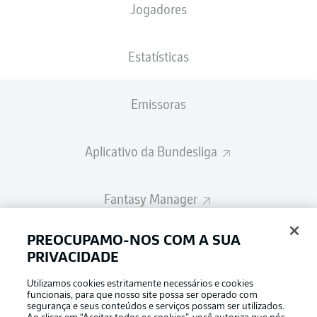
Jogadores
A escalação inicial será divulgada 60
minutos antes do início da partida
Estatísticas
Emissoras
Aplicativo da Bundesliga
Fantasy Manager
PREOCUPAMO-NOS COM A SUA
BUNDESLIGA-GROUP
PRIVACIDADE
Utilizamos cookies estritamente necessários e cookies
Escolha seu idioma
funcionais, para que nosso site possa ser operado com
Modo de visualização
Português
segurança e seus conteúdos e serviços possam ser utilizados.