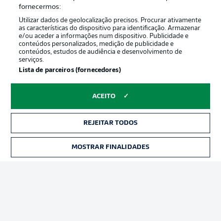
Oferecido por
fornecermos:
Utilizar dados de geolocalização precisos. Procurar ativamente
as características do dispositivo para identificação. Armazenar
e/ou aceder a informações num dispositivo. Publicidade e
conteúdos personalizados, medição de publicidade e
conteúdos, estudos de audiência e desenvolvimento de
serviços.
Lista de parceiros (fornecedores)
ACEITO
Publicidade
Avisos legais
REJEITAR TODOS
Gerir preferências
Aviso de privacidade
MOSTRAR FINALIDADES
INGRESSOS
Termos de uso
Trabalhe conosco
Marca
Contato
Jogadores