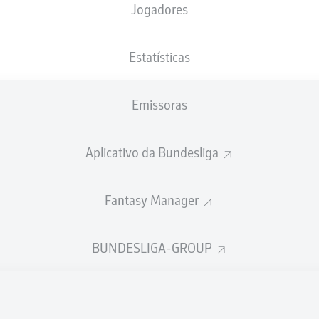
Jogadores
Olympiastadion
Estatísticas
Emissoras
Publicidade
Aplicativo da Bundesliga
Fantasy Manager
BUNDESLIGA-GROUP
Ainda não temos conteúdo disponível para a sua seleção.