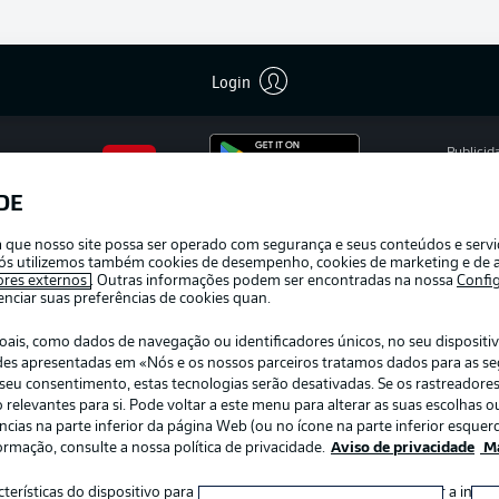
Login
Publicid
Gerir pr
DE
APLICATIVO DA BUNDESLIGA
Termos 
ra que nosso site possa ser operado com segurança e seus conteúdos e serv
Marca
e nós utilizemos também cookies de desempenho, cookies de marketing e de a
ores externos
. Outras informações podem ser encontradas na nossa
Confi
Jogador
ciar suas preferências de cookies quan.
s, como dados de navegação ou identificadores únicos, no seu dispositivo
dades apresentadas em «Nós e os nossos parceiros tratamos dados para as s
r o seu consentimento, estas tecnologias serão desativadas. Se os rastreadore
elevantes para si. Pode voltar a este menu para alterar as suas escolhas ou
ias na parte inferior da página Web (ou no ícone na parte inferior esquerd
ormação, consulte a nossa política de privacidade.
Aviso de privacidade
Ma
:
Escolha seu idioma
acterísticas do dispositivo para identificação. Armazenar e/ou aceder a inf