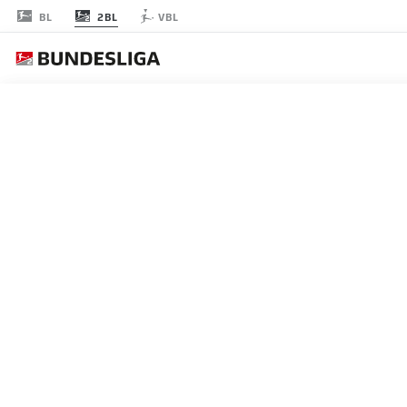
2BL
BL
VBL
RODADA 29
AO 