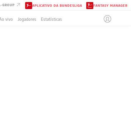
A-GROUP
APLICATIVO DA BUNDESLIGA
FANTASY MANAGER
Ao vivo
Jogadores
Estatísticas
BUS
ELA