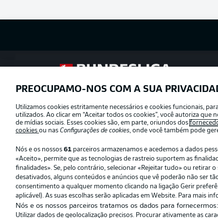
Football as it’s meant to be
PREOCUPAMO-NOS COM A SUA PRIVACIDA
Utilizamos cookies estritamente necessários e cookies funcionais, pa
Oferecido por
utilizados. Ao clicar em “Aceitar todos os cookies”, você autoriza qu
de mídias sociais. Esses cookies são, em parte, oriundos dos
forneced
cookies
ou nas
Configurações de cookies
, onde você também pode geren
Nós e os nossos
61
parceiros armazenamos e acedemos a dados pessoai
«Aceito», permite que as tecnologias de rastreio suportem as finali
finalidades». Se, pelo contrário, selecionar «Rejeitar tudo» ou retira
desativados, alguns conteúdos e anúncios que vê poderão não ser tão r
consentimento a qualquer momento clicando na ligação Gerir preferênc
aplicável). As suas escolhas serão aplicadas em Website. Para mais inf
Nós e os nossos parceiros tratamos os dados para fornecermos
Utilizar dados de geolocalização precisos. Procurar ativamente as car