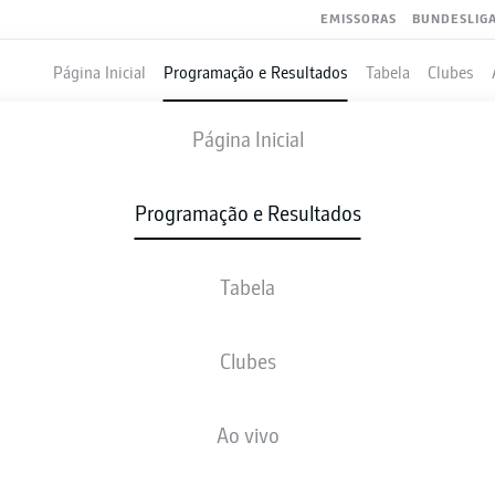
EMISSORAS
BUNDESLIG
Página Inicial
Programação e Resultados
Tabela
Clubes
HERTHA BERLIN
-
FC ENERGIE COTT
Página Inicial
Programação e Resultados
Tabela
VIVO
NOTÍCIAS
ESCALAÇÕES
ESTATÍSTICAS
TAB
Clubes
Ao vivo
sex., 09.04.2027 - dom., 11.04.2027
Esta rodada ainda não foi programada.