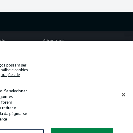
ade
Avisos legais
eferências
Aviso de privacidade
de uso
Trabalhe conosco
iços possam ser
Contato
nálise e cookies
gurações de
es
. Se selecionar
eguintes
s forem
 retirar o
a da página, se
rca
ormações num
Modo de visualização