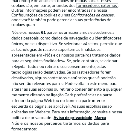
marketing e de análise e cookies de mídias sociais. Esses
cookies são, em parte, oriundos dos
fornecedores externos
.
Outras informações podem ser encontradas na nossa
Configurações de cookies
ou nas
Configurações de cookies
,
onde você também pode gerenciar suas preferências de
cookies quan.
Nós e os nossos
61
parceiros armazenamos e acedemos a
dados pessoais, como dados de navegação ou identificadores
únicos, no seu dispositivo. Se selecionar «Aceito», permite que
as tecnologias de rastreio suportem as finalidades
apresentadas em «Nós e os nossos parceiros tratamos dados
para as seguintes finalidades». Se, pelo contrário, selecionar
«Rejeitar tudo» ou retirar o seu consentimento, estas
Publicidade
Avisos legais
tecnologias serão desativadas. Se os rastreadores forem
Gerir preferências
Aviso de privacidade
desativados, alguns conteúdos e anúncios que vê poderão
não ser tão relevantes para si. Pode voltar a este menu para
Termos de uso
Trabalhe conosco
alterar as suas escolhas ou retirar o consentimento a qualquer
momento clicando na ligação Gerir preferências na parte
Marca
Contato
inferior da página Web (ou no ícone na parte inferior
Jogadores
esquerda da página, se aplicável). As suas escolhas serão
aplicadas em Website. Para mais informação, consulte a nossa
política de privacidade.
Aviso de privacidade
Marca
Nós e os nossos parceiros tratamos os dados para
fornecermos: