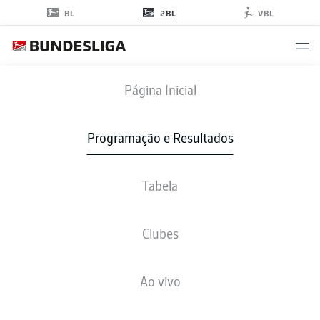
2BL
BL
VBL
FCK
-
FCH
Página Inicial
Programação e Resultados
Tabela
AO VIVO
NOTÍCIAS
ESCALAÇÕES
ESTATÍSTICAS
TABELA
Clubes
Ao vivo