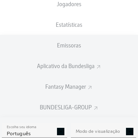
Jogadores
XGOLS
Estatísticas
Emissoras
Aplicativo da Bundesliga
Fantasy Manager
Goals
BUNDESLIGA-GROUP
PASSES REALIZADOS
Escolha seu idioma
0
0
Modo de visualização
Português
Precisão
0 %
0 %