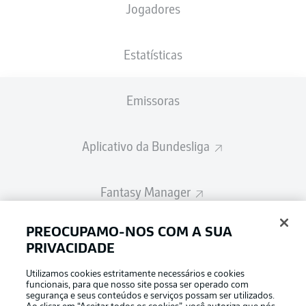
Jogadores
A escalação inicial será divulgada 60
minutos antes do início da partida
Estatísticas
Emissoras
Aplicativo da Bundesliga
Fantasy Manager
PREOCUPAMO-NOS COM A SUA
BUNDESLIGA-GROUP
PRIVACIDADE
Utilizamos cookies estritamente necessários e cookies
Escolha seu idioma
funcionais, para que nosso site possa ser operado com
Modo de visualização
Português
segurança e seus conteúdos e serviços possam ser utilizados.