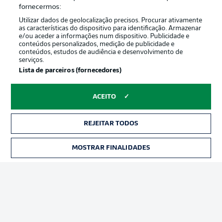
Oferecido por
fornecermos:
Utilizar dados de geolocalização precisos. Procurar ativamente
as características do dispositivo para identificação. Armazenar
e/ou aceder a informações num dispositivo. Publicidade e
conteúdos personalizados, medição de publicidade e
conteúdos, estudos de audiência e desenvolvimento de
serviços.
Lista de parceiros (fornecedores)
ACEITO
Publicidade
Avisos legais
REJEITAR TODOS
Gerir preferências
Aviso de privacidade
MOSTRAR FINALIDADES
INGRESSOS
Termos de uso
Trabalhe conosco
Marca
Contato
Jogadores