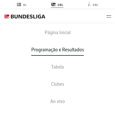
2BL
BL
VBL
FCK
-
FCH
Página Inicial
Programação e Resultados
Tabela
AO VIVO
NOTÍCIAS
ESCALAÇÕES
ESTATÍSTICAS
TABELA
Clubes
Ao vivo
Verifique novamente