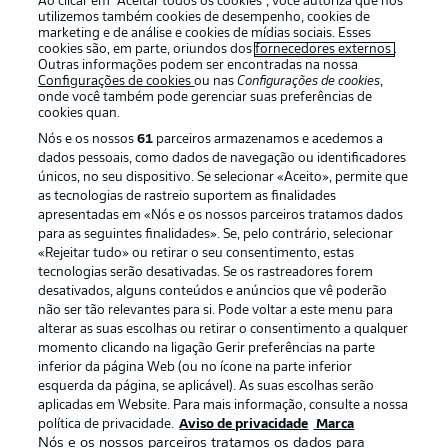
Ao clicar em “Aceitar todos os cookies”, você autoriza que nós
utilizemos também cookies de desempenho, cookies de
marketing e de análise e cookies de mídias sociais. Esses
cookies são, em parte, oriundos dos
fornecedores externos
.
Outras informações podem ser encontradas na nossa
Login
Configurações de cookies
ou nas
Configurações de cookies
,
onde você também pode gerenciar suas preferências de
cookies quan.
Nós e os nossos
61
parceiros armazenamos e acedemos a
dados pessoais, como dados de navegação ou identificadores
únicos, no seu dispositivo. Se selecionar «Aceito», permite que
as tecnologias de rastreio suportem as finalidades
apresentadas em «Nós e os nossos parceiros tratamos dados
para as seguintes finalidades». Se, pelo contrário, selecionar
Football as it’s meant to be
«Rejeitar tudo» ou retirar o seu consentimento, estas
tecnologias serão desativadas. Se os rastreadores forem
desativados, alguns conteúdos e anúncios que vê poderão
não ser tão relevantes para si. Pode voltar a este menu para
alterar as suas escolhas ou retirar o consentimento a qualquer
APLICATIVO DA BUNDESLIGA
momento clicando na ligação Gerir preferências na parte
inferior da página Web (ou no ícone na parte inferior
esquerda da página, se aplicável). As suas escolhas serão
aplicadas em Website. Para mais informação, consulte a nossa
política de privacidade.
Aviso de privacidade
Marca
Nós e os nossos parceiros tratamos os dados para