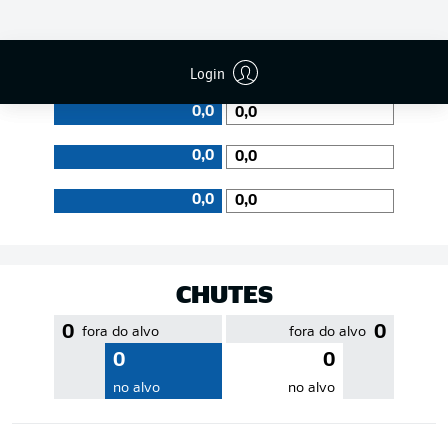
EFICIÊNCIA DE PASSES
Login
0,0
0,0
0,0
0,0
0,0
0,0
CHUTES
0
0
fora do alvo
fora do alvo
0
0
no alvo
no alvo