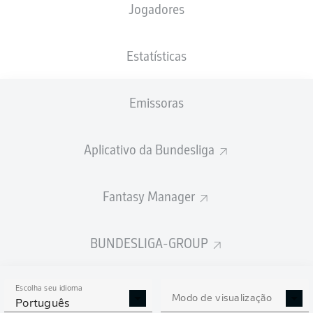
Jogadores
XGOLS
Estatísticas
Emissoras
Aplicativo da Bundesliga
Fantasy Manager
Goals
BUNDESLIGA-GROUP
PASSES REALIZADOS
Escolha seu idioma
0
0
Modo de visualização
Português
Precisão
0 %
0 %