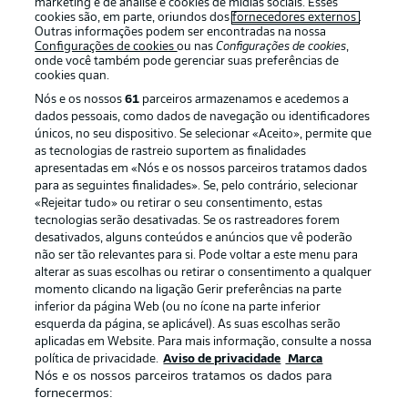
marketing e de análise e cookies de mídias sociais. Esses
cookies são, em parte, oriundos dos
fornecedores externos
.
Outras informações podem ser encontradas na nossa
Configurações de cookies
ou nas
Configurações de cookies
,
onde você também pode gerenciar suas preferências de
cookies quan.
Nós e os nossos
61
parceiros armazenamos e acedemos a
dados pessoais, como dados de navegação ou identificadores
únicos, no seu dispositivo. Se selecionar «Aceito», permite que
as tecnologias de rastreio suportem as finalidades
apresentadas em «Nós e os nossos parceiros tratamos dados
para as seguintes finalidades». Se, pelo contrário, selecionar
«Rejeitar tudo» ou retirar o seu consentimento, estas
Publicidade
Avisos legais
tecnologias serão desativadas. Se os rastreadores forem
Gerir preferências
Aviso de privacidade
desativados, alguns conteúdos e anúncios que vê poderão
não ser tão relevantes para si. Pode voltar a este menu para
Termos de uso
Trabalhe conosco
alterar as suas escolhas ou retirar o consentimento a qualquer
momento clicando na ligação Gerir preferências na parte
Marca
Contato
inferior da página Web (ou no ícone na parte inferior
Jogadores
esquerda da página, se aplicável). As suas escolhas serão
aplicadas em Website. Para mais informação, consulte a nossa
política de privacidade.
Aviso de privacidade
Marca
Nós e os nossos parceiros tratamos os dados para
fornecermos: