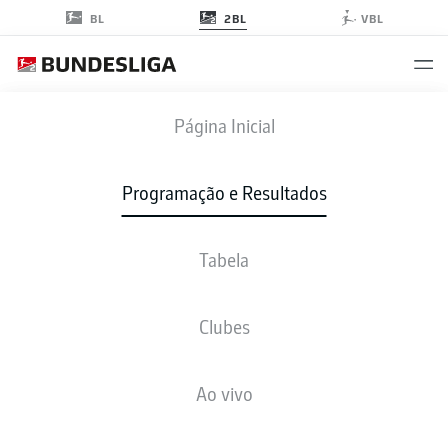
2BL
BL
VBL
BOC
-
H96
Página Inicial
Programação e Resultados
Tabela
AO VIVO
NOTÍCIAS
ESCALAÇÕES
ESTATÍSTICAS
TABELA
Clubes
Ao vivo