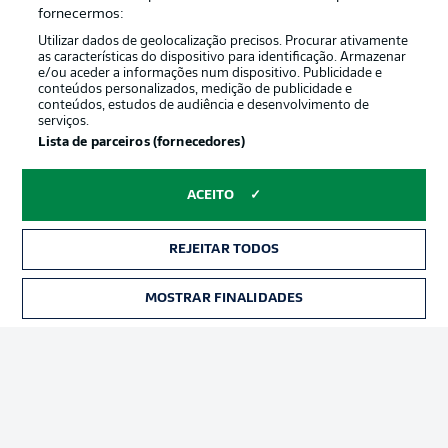
Oferecido por
fornecermos:
Utilizar dados de geolocalização precisos. Procurar ativamente
as características do dispositivo para identificação. Armazenar
e/ou aceder a informações num dispositivo. Publicidade e
conteúdos personalizados, medição de publicidade e
conteúdos, estudos de audiência e desenvolvimento de
serviços.
Lista de parceiros (fornecedores)
ACEITO
Publicidade
Avisos legais
REJEITAR TODOS
Gerir preferências
Aviso de privacidade
MOSTRAR FINALIDADES
INGRESSOS
Termos de uso
Trabalhe conosco
Marca
Contato
Jogadores