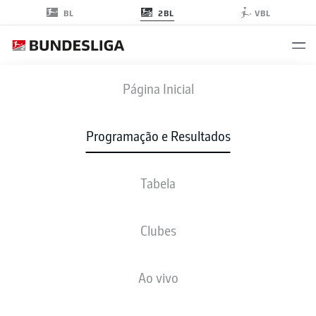
2BL
BL
VBL
BOC
-
H96
Página Inicial
Programação e Resultados
Tabela
AO VIVO
NOTÍCIAS
ESCALAÇÕES
ESTATÍSTICAS
TABELA
Clubes
Ao vivo
Verifique novamente