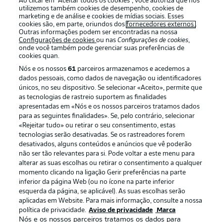
Ao clicar em “Aceitar todos os cookies”, você autoriza que nós
utilizemos também cookies de desempenho, cookies de
marketing e de análise e cookies de mídias sociais. Esses
cookies são, em parte, oriundos dos
fornecedores externos
.
Outras informações podem ser encontradas na nossa
Login
Configurações de cookies
ou nas
Configurações de cookies
,
onde você também pode gerenciar suas preferências de
cookies quan.
Nós e os nossos
61
parceiros armazenamos e acedemos a
dados pessoais, como dados de navegação ou identificadores
únicos, no seu dispositivo. Se selecionar «Aceito», permite que
as tecnologias de rastreio suportem as finalidades
apresentadas em «Nós e os nossos parceiros tratamos dados
para as seguintes finalidades». Se, pelo contrário, selecionar
Football as it’s meant to be
«Rejeitar tudo» ou retirar o seu consentimento, estas
tecnologias serão desativadas. Se os rastreadores forem
desativados, alguns conteúdos e anúncios que vê poderão
não ser tão relevantes para si. Pode voltar a este menu para
alterar as suas escolhas ou retirar o consentimento a qualquer
APLICATIVO DA BUNDESLIGA
momento clicando na ligação Gerir preferências na parte
inferior da página Web (ou no ícone na parte inferior
esquerda da página, se aplicável). As suas escolhas serão
aplicadas em Website. Para mais informação, consulte a nossa
política de privacidade.
Aviso de privacidade
Marca
Nós e os nossos parceiros tratamos os dados para