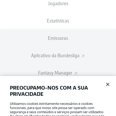
Jogadores
A escalação inicial será divulgada 60
minutos antes do início da partida
Estatísticas
Emissoras
Aplicativo da Bundesliga
Fantasy Manager
PREOCUPAMO-NOS COM A SUA
BUNDESLIGA-GROUP
PRIVACIDADE
Utilizamos cookies estritamente necessários e cookies
Escolha seu idioma
funcionais, para que nosso site possa ser operado com
Modo de visualização
Português
segurança e seus conteúdos e serviços possam ser utilizados.