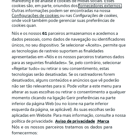
marketing e de análise e cookies de mídias sociais. Esses
cookies são, em parte, oriundos dos
fornecedores externos
.
Outras informações podem ser encontradas na nossa
Configurações de cookies
ou nas
Configurações de cookies
,
onde você também pode gerenciar suas preferências de
cookies quan.
Nós e os nossos
61
parceiros armazenamos e acedemos a
dados pessoais, como dados de navegação ou identificadores
únicos, no seu dispositivo. Se selecionar «Aceito», permite que
as tecnologias de rastreio suportem as finalidades
apresentadas em «Nós e os nossos parceiros tratamos dados
para as seguintes finalidades». Se, pelo contrário, selecionar
«Rejeitar tudo» ou retirar o seu consentimento, estas
Publicidade
Avisos legais
tecnologias serão desativadas. Se os rastreadores forem
Gerir preferências
Aviso de privacidade
desativados, alguns conteúdos e anúncios que vê poderão
não ser tão relevantes para si. Pode voltar a este menu para
Termos de uso
Trabalhe conosco
alterar as suas escolhas ou retirar o consentimento a qualquer
momento clicando na ligação Gerir preferências na parte
Marca
Contato
inferior da página Web (ou no ícone na parte inferior
Jogadores
esquerda da página, se aplicável). As suas escolhas serão
aplicadas em Website. Para mais informação, consulte a nossa
política de privacidade.
Aviso de privacidade
Marca
Nós e os nossos parceiros tratamos os dados para
fornecermos: