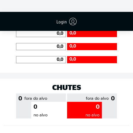
EFICIÊNCIA DE PASSES
Login
0,0
0,0
0,0
0,0
0,0
0,0
CHUTES
0
0
fora do alvo
fora do alvo
0
0
no alvo
no alvo