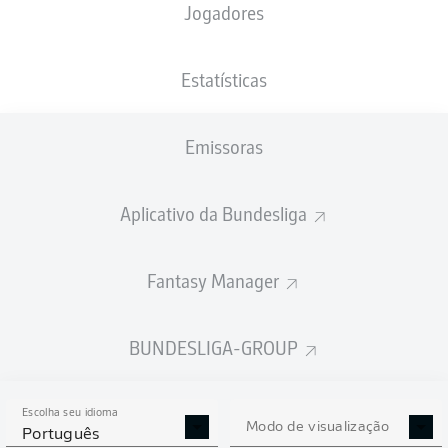
Jogadores
XGOLS
Estatísticas
Emissoras
Aplicativo da Bundesliga
Fantasy Manager
Goals
BUNDESLIGA-GROUP
PASSES REALIZADOS
Escolha seu idioma
0
0
Modo de visualização
Português
Precisão
0 %
0 %