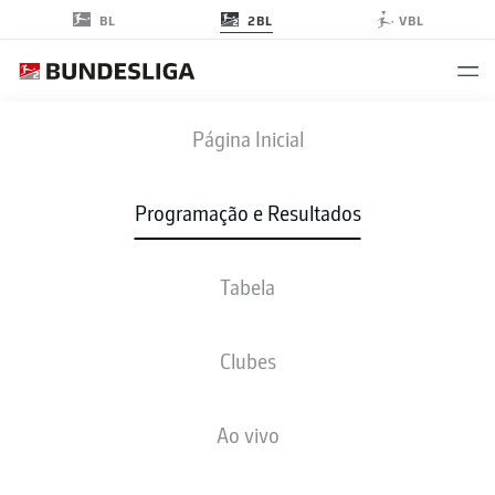
2BL
BL
VBL
H96
-
FCE
Página Inicial
Programação e Resultados
Tabela
AO VIVO
NOTÍCIAS
ESCALAÇÕES
ESTATÍSTICAS
TABELA
Clubes
Ao vivo