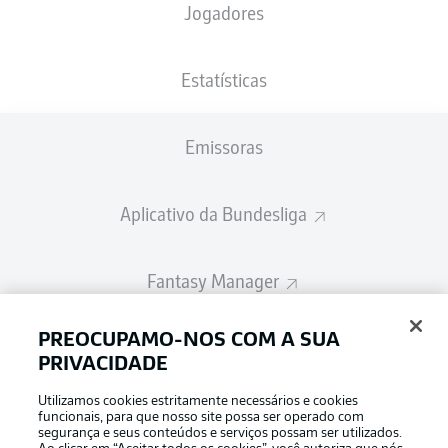
Jogadores
A escalação inicial será divulgada 60
minutos antes do início da partida
Estatísticas
Emissoras
Aplicativo da Bundesliga
Fantasy Manager
PREOCUPAMO-NOS COM A SUA
BUNDESLIGA-GROUP
PRIVACIDADE
Utilizamos cookies estritamente necessários e cookies
Escolha seu idioma
funcionais, para que nosso site possa ser operado com
Modo de visualização
Português
segurança e seus conteúdos e serviços possam ser utilizados.