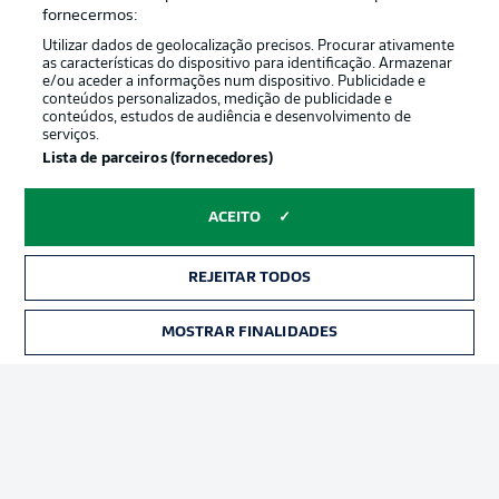
Oferecido por
fornecermos:
Utilizar dados de geolocalização precisos. Procurar ativamente
as características do dispositivo para identificação. Armazenar
e/ou aceder a informações num dispositivo. Publicidade e
conteúdos personalizados, medição de publicidade e
conteúdos, estudos de audiência e desenvolvimento de
serviços.
Lista de parceiros (fornecedores)
ACEITO
Publicidade
Avisos legais
REJEITAR TODOS
Gerir preferências
Aviso de privacidade
MOSTRAR FINALIDADES
INGRESSOS
Termos de uso
Trabalhe conosco
Marca
Contato
Jogadores