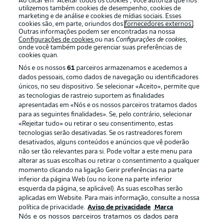
Ao clicar em “Aceitar todos os cookies”, você autoriza que nós
utilizemos também cookies de desempenho, cookies de
marketing e de análise e cookies de mídias sociais. Esses
cookies são, em parte, oriundos dos
fornecedores externos
.
Outras informações podem ser encontradas na nossa
Login
Configurações de cookies
ou nas
Configurações de cookies
,
onde você também pode gerenciar suas preferências de
cookies quan.
Nós e os nossos
61
parceiros armazenamos e acedemos a
dados pessoais, como dados de navegação ou identificadores
únicos, no seu dispositivo. Se selecionar «Aceito», permite que
as tecnologias de rastreio suportem as finalidades
apresentadas em «Nós e os nossos parceiros tratamos dados
para as seguintes finalidades». Se, pelo contrário, selecionar
Football as it’s meant to be
«Rejeitar tudo» ou retirar o seu consentimento, estas
tecnologias serão desativadas. Se os rastreadores forem
desativados, alguns conteúdos e anúncios que vê poderão
não ser tão relevantes para si. Pode voltar a este menu para
alterar as suas escolhas ou retirar o consentimento a qualquer
APLICATIVO DA BUNDESLIGA
momento clicando na ligação Gerir preferências na parte
inferior da página Web (ou no ícone na parte inferior
esquerda da página, se aplicável). As suas escolhas serão
aplicadas em Website. Para mais informação, consulte a nossa
política de privacidade.
Aviso de privacidade
Marca
Nós e os nossos parceiros tratamos os dados para