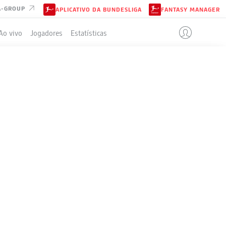
A-GROUP
APLICATIVO DA BUNDESLIGA
FANTASY MANAGER
Ao vivo
Jogadores
Estatísticas
N
ELA