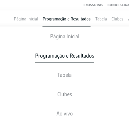
EMISSORAS
BUNDESLIG
Página Inicial
Programação e Resultados
Tabela
Clubes
EUSSEN MÜNSTER
-
DYNAMO DRESDE
Página Inicial
PRM
SGD
2
2
Programação e Resultados
Tabela
VIVO
NOTÍCIAS
ESCALAÇÕES
ESTATÍSTICAS
TAB
Clubes
Infelizmente não existem resultados para a sua busca
Ao vivo