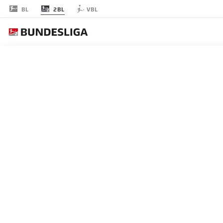
2BL
BL
VBL
PR
RODADA 9
AO 