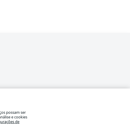
ade
Avisos legais
iços possam ser
eferências
Aviso de privacidade
nálise e cookies
gurações de
Modo de visualização
de uso
Trabalhe conosco