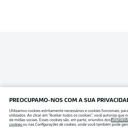
PREOCUPAMO-NOS COM A SUA PRIVACIDA
Utilizamos cookies estritamente necessários e cookies funcionais, pa
Football as it’s meant to be
utilizados. Ao clicar em “Aceitar todos os cookies”, você autoriza qu
Escolha seu idioma
de mídias sociais. Esses cookies são, em parte, oriundos dos
forneced
Português
cookies
ou nas
Configurações de cookies
, onde você também pode geren