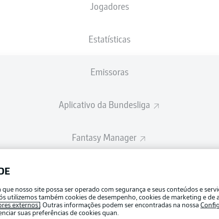
Jogadores
Estatísticas
Emissoras
Aplicativo da Bundesliga
Fantasy Manager
BUNDESLIGA-GROUP
DE
Publicid
ra que nosso site possa ser operado com segurança e seus conteúdos e serv
Gerir pr
e nós utilizemos também cookies de desempenho, cookies de marketing e de a
APLICATIVO DA BUNDESLIGA
ores externos
. Outras informações podem ser encontradas na nossa
Confi
Termos 
ciar suas preferências de cookies quan.