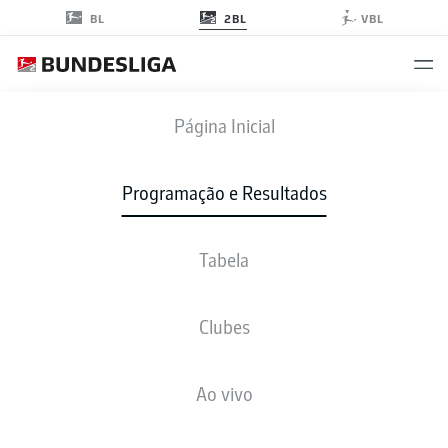
2BL
BL
VBL
WOB
-
FCM
Página Inicial
Programação e Resultados
Tabela
AO VIVO
NOTÍCIAS
ESCALAÇÕES
ESTATÍSTICAS
TABELA
Clubes
Ao vivo
sex., 04.12.2026 - dom., 06.12.2026
Esta rodada ainda não foi programada.