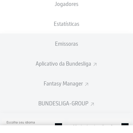
Jogadores
Volkswagen Arena
Estatísticas
Emissoras
Publicidade
Aplicativo da Bundesliga
Ainda não temos conteúdo disponível para a sua seleção.
Fantasy Manager
BUNDESLIGA-GROUP
Escolha seu idioma
Modo de visualização
Português