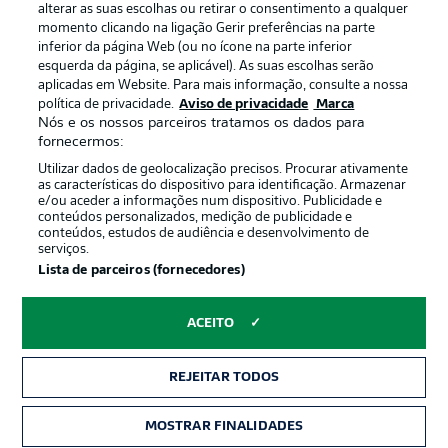
alterar as suas escolhas ou retirar o consentimento a qualquer
momento clicando na ligação Gerir preferências na parte
inferior da página Web (ou no ícone na parte inferior
esquerda da página, se aplicável). As suas escolhas serão
Oferecido por
aplicadas em Website. Para mais informação, consulte a nossa
política de privacidade.
Aviso de privacidade
Marca
Nós e os nossos parceiros tratamos os dados para
fornecermos:
Utilizar dados de geolocalização precisos. Procurar ativamente
as características do dispositivo para identificação. Armazenar
e/ou aceder a informações num dispositivo. Publicidade e
conteúdos personalizados, medição de publicidade e
conteúdos, estudos de audiência e desenvolvimento de
serviços.
Lista de parceiros (fornecedores)
Publicidade
Avisos legais
ACEITO
Gerir preferências
Aviso de privacidade
REJEITAR TODOS
Termos de uso
Trabalhe conosco
Marca
Contato
MOSTRAR FINALIDADES
INGRESSOS
Jogadores