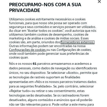
PREOCUPAMO-NOS COM A SUA
PRIVACIDADE
Login
Utilizamos cookies estritamente necessários e cookies
funcionais, para que nosso site possa ser operado com
segurança e seus conteúdos e serviços possam ser utilizados.
Ao clicar em “Aceitar todos os cookies”, você autoriza que nós
utilizemos também cookies de desempenho, cookies de
marketing e de análise e cookies de mídias sociais. Esses
cookies são, em parte, oriundos dos
fornecedores externos
.
Outras informações podem ser encontradas na nossa
Configurações de cookies
ou nas
Configurações de cookies
,
onde você também pode gerenciar suas preferências de
cookies quan.
Nós e os nossos
61
parceiros armazenamos e acedemos a
dados pessoais, como dados de navegação ou identificadores
únicos, no seu dispositivo. Se selecionar «Aceito», permite que
Football as it’s meant to be
as tecnologias de rastreio suportem as finalidades
apresentadas em «Nós e os nossos parceiros tratamos dados
para as seguintes finalidades». Se, pelo contrário, selecionar
«Rejeitar tudo» ou retirar o seu consentimento, estas
tecnologias serão desativadas. Se os rastreadores forem
desativados, alguns conteúdos e anúncios que vê poderão
APLICATIVO DA BUNDESLIGA
não ser tão relevantes para si. Pode voltar a este menu para