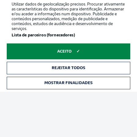
Utilizar dados de geolocalização precisos. Procurar ativamente
as características do dispositivo para identificação. Armazenar
e/ou aceder a informações num dispositivo. Publicidade e
conteúdos personalizados, medição de publicidade e
conteúdos, estudos de audiência e desenvolvimento de
serviços.
Lista de parceiros (fornecedores)
ACEITO
REJEITAR TODOS
Publicidade
Avisos legais
Gerir preferências
Aviso de privacidade
MOSTRAR FINALIDADES
Termos de uso
Trabalhe conosco
Marca
Contato
Jogadores