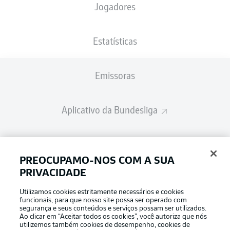
Jogadores
Estatísticas
Emissoras
Aplicativo da Bundesliga
Fantasy Manager
PREOCUPAMO-NOS COM A SUA
PRIVACIDADE
BUNDESLIGA-GROUP
Utilizamos cookies estritamente necessários e cookies
funcionais, para que nosso site possa ser operado com
segurança e seus conteúdos e serviços possam ser utilizados.
Escolha seu idioma
Ao clicar em “Aceitar todos os cookies”, você autoriza que nós
Modo de visualização
Português
utilizemos também cookies de desempenho, cookies de