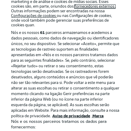
marketing e de análise e cookies de mídias sociais. Esses
cookies são, em parte, oriundos dos
fornecedores externos
.
Outras informações podem ser encontradas na nossa
Configurações de cookies
ou nas
Configurações de cookies
,
Login
onde você também pode gerenciar suas preferências de
cookies quan.
Nós e os nossos
61
parceiros armazenamos e acedemos a
dados pessoais, como dados de navegação ou identificadores
únicos, no seu dispositivo. Se selecionar «Aceito», permite que
as tecnologias de rastreio suportem as finalidades
apresentadas em «Nós e os nossos parceiros tratamos dados
para as seguintes finalidades». Se, pelo contrário, selecionar
«Rejeitar tudo» ou retirar o seu consentimento, estas
Football as it’s meant to be
tecnologias serão desativadas. Se os rastreadores forem
desativados, alguns conteúdos e anúncios que vê poderão
não ser tão relevantes para si. Pode voltar a este menu para
alterar as suas escolhas ou retirar o consentimento a qualquer
momento clicando na ligação Gerir preferências na parte
APLICATIVO DA BUNDESLIGA
inferior da página Web (ou no ícone na parte inferior
esquerda da página, se aplicável). As suas escolhas serão
aplicadas em Website. Para mais informação, consulte a nossa
política de privacidade.
Aviso de privacidade
Marca
Nós e os nossos parceiros tratamos os dados para
fornecermos:
Oferecido por