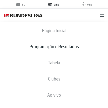
2BL
BL
VBL
S04
-
SGF
Página Inicial
S04
SGF
1
0
Programação e Resultados
Tabela
AO VIVO
NOTÍCIAS
ESCALAÇÕES
ESTATÍSTICAS
TABELA
Clubes
Infelizmente não existem resultados para a sua busca
Ao vivo