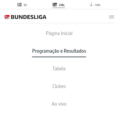
2BL
BL
VBL
F95
-
ELV
Página Inicial
F95
ELV
3
1
Programação e Resultados
Tabela
AO VIVO
NOTÍCIAS
ESCALAÇÕES
ESTATÍSTICAS
TABELA
Clubes
Infelizmente não existem resultados para a sua busca
Ao vivo