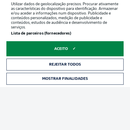
Utilizar dados de geolocalização precisos. Procurar ativamente
as características do dispositivo para identificação. Armazenar
e/ou aceder a informações num dispositivo. Publicidade e
conteúdos personalizados, medição de publicidade e
conteúdos, estudos de audiência e desenvolvimento de
serviços.
Lista de parceiros (fornecedores)
ACEITO
REJEITAR TODOS
Publicidade
Avisos legais
Gerir preferências
Aviso de privacidade
MOSTRAR FINALIDADES
Termos de uso
Trabalhe conosco
Marca
Contato
Jogadores