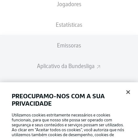
Jogadores
Estatísticas
Emissoras
Aplicativo da Bundesliga
Fantasy Manager
PREOCUPAMO-NOS COM A SUA
PRIVACIDADE
BUNDESLIGA-GROUP
Utilizamos cookies estritamente necessários e cookies
funcionais, para que nosso site possa ser operado com
segurança e seus conteúdos e serviços possam ser utilizados.
Escolha seu idioma
Ao clicar em “Aceitar todos os cookies”, você autoriza que nós
Modo de visualização
Português
utilizemos também cookies de desempenho, cookies de