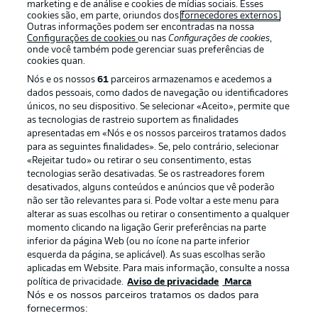
marketing e de análise e cookies de mídias sociais. Esses
cookies são, em parte, oriundos dos
fornecedores externos
.
Outras informações podem ser encontradas na nossa
Configurações de cookies
ou nas
Configurações de cookies
,
Login
onde você também pode gerenciar suas preferências de
cookies quan.
Nós e os nossos
61
parceiros armazenamos e acedemos a
dados pessoais, como dados de navegação ou identificadores
únicos, no seu dispositivo. Se selecionar «Aceito», permite que
as tecnologias de rastreio suportem as finalidades
apresentadas em «Nós e os nossos parceiros tratamos dados
para as seguintes finalidades». Se, pelo contrário, selecionar
«Rejeitar tudo» ou retirar o seu consentimento, estas
Football as it’s meant to be
tecnologias serão desativadas. Se os rastreadores forem
desativados, alguns conteúdos e anúncios que vê poderão
não ser tão relevantes para si. Pode voltar a este menu para
alterar as suas escolhas ou retirar o consentimento a qualquer
momento clicando na ligação Gerir preferências na parte
APLICATIVO DA BUNDESLIGA
inferior da página Web (ou no ícone na parte inferior
esquerda da página, se aplicável). As suas escolhas serão
aplicadas em Website. Para mais informação, consulte a nossa
política de privacidade.
Aviso de privacidade
Marca
Nós e os nossos parceiros tratamos os dados para
fornecermos:
Oferecido por