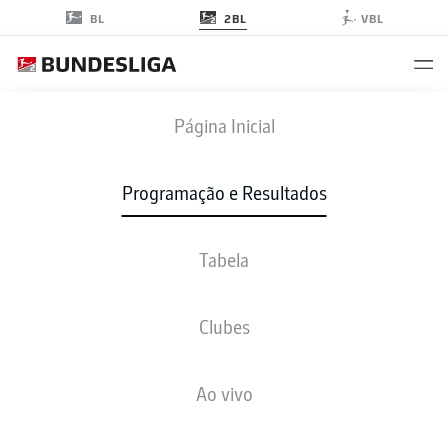
2BL
BL
VBL
RODADA 33
Página Inicial
TEMPORADA 2025-2026
Programação e Resultados
2025-2026
Tabela
Rodada 33
Clubes
Todos os clubes
Ao vivo
SEXTA-FEIRA
08-mai.-2026