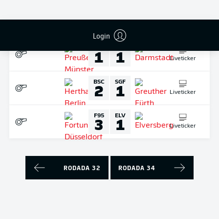
Liveticker
DOMINGO
10-mai.-2026
Login
PRM
SVD
1
1
Liveticker
BSC
SGF
2
1
Liveticker
F95
ELV
3
1
Liveticker
RODADA 32
RODADA 34