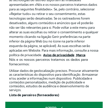
as tecnologias de rastreio suportem as finalidades
apresentadas em «Nós e os nossos parceiros tratamos dados
para as seguintes finalidades». Se, pelo contrário, selecionar
«Rejeitar tudo» ou retirar o seu consentimento, estas
tecnologias serão desativadas. Se os rastreadores forem
desativados, alguns conteúdos e anúncios que vê poderão
não ser tão relevantes para si. Pode voltar a este menu para
alterar as suas escolhas ou retirar o consentimento a qualquer
momento clicando na ligação Gerir preferências na parte
inferior da página Web (ou no ícone na parte inferior
esquerda da página, se aplicável). As suas escolhas serão
Publicidade
Avisos legais
aplicadas em Website. Para mais informação, consulte a nossa
política de privacidade.
Aviso de privacidade
Marca
Gerir preferências
Aviso de privacidade
Nós e os nossos parceiros tratamos os dados para
fornecermos:
Termos de uso
Trabalhe conosco
Utilizar dados de geolocalização precisos. Procurar ativamente
Marca
Contato
as características do dispositivo para identificação. Armazenar
e/ou aceder a informações num dispositivo. Publicidade e
Jogadores
conteúdos personalizados, medição de publicidade e
conteúdos, estudos de audiência e desenvolvimento de
serviços.
Lista de parceiros (fornecedores)