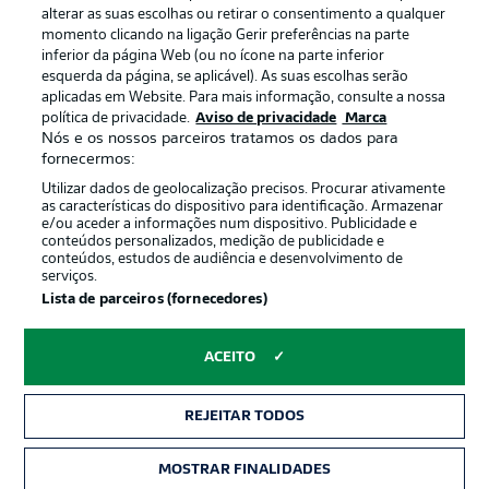
alterar as suas escolhas ou retirar o consentimento a qualquer
momento clicando na ligação Gerir preferências na parte
inferior da página Web (ou no ícone na parte inferior
esquerda da página, se aplicável). As suas escolhas serão
aplicadas em Website. Para mais informação, consulte a nossa
política de privacidade.
Aviso de privacidade
Marca
Nós e os nossos parceiros tratamos os dados para
Publicidade
Avisos legais
fornecermos:
Gerir preferências
Aviso de privacidade
Utilizar dados de geolocalização precisos. Procurar ativamente
as características do dispositivo para identificação. Armazenar
Termos de uso
Trabalhe conosco
e/ou aceder a informações num dispositivo. Publicidade e
conteúdos personalizados, medição de publicidade e
Marca
Contato
conteúdos, estudos de audiência e desenvolvimento de
serviços.
Jogadores
Lista de parceiros (fornecedores)
ACEITO
REJEITAR TODOS
MOSTRAR FINALIDADES