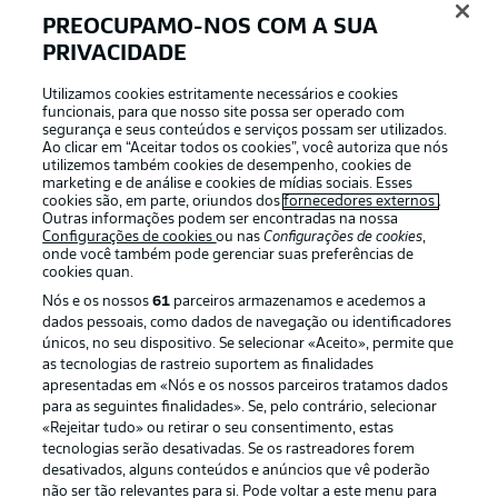
PREOCUPAMO-NOS COM A SUA
PRIVACIDADE
Utilizamos cookies estritamente necessários e cookies
funcionais, para que nosso site possa ser operado com
segurança e seus conteúdos e serviços possam ser utilizados.
Ao clicar em “Aceitar todos os cookies”, você autoriza que nós
Football as it’s meant to be
utilizemos também cookies de desempenho, cookies de
marketing e de análise e cookies de mídias sociais. Esses
cookies são, em parte, oriundos dos
fornecedores externos
.
Outras informações podem ser encontradas na nossa
Configurações de cookies
ou nas
Configurações de cookies
,
onde você também pode gerenciar suas preferências de
APLICATIVO DA BUNDESLIGA
cookies quan.
Nós e os nossos
61
parceiros armazenamos e acedemos a
dados pessoais, como dados de navegação ou identificadores
únicos, no seu dispositivo. Se selecionar «Aceito», permite que
as tecnologias de rastreio suportem as finalidades
apresentadas em «Nós e os nossos parceiros tratamos dados
Oferecido por
para as seguintes finalidades». Se, pelo contrário, selecionar
«Rejeitar tudo» ou retirar o seu consentimento, estas
tecnologias serão desativadas. Se os rastreadores forem
desativados, alguns conteúdos e anúncios que vê poderão
não ser tão relevantes para si. Pode voltar a este menu para