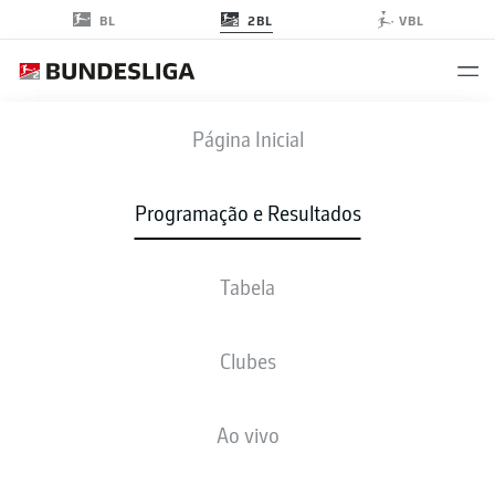
2BL
BL
VBL
F95
-
S04
Página Inicial
F95
S04
2
0
Programação e Resultados
Tabela
AO VIVO
NOTÍCIAS
ESCALAÇÕES
ESTATÍSTICAS
TABELA
Clubes
J
V-E-P
G
+/-
P
Ao vivo