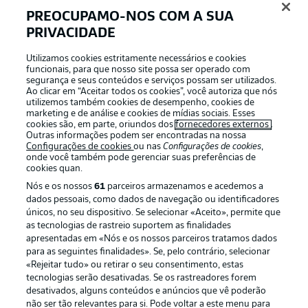
PREOCUPAMO-NOS COM A SUA
PRIVACIDADE
Utilizamos cookies estritamente necessários e cookies
funcionais, para que nosso site possa ser operado com
segurança e seus conteúdos e serviços possam ser utilizados.
Ao clicar em “Aceitar todos os cookies”, você autoriza que nós
Football as it’s meant to be
utilizemos também cookies de desempenho, cookies de
marketing e de análise e cookies de mídias sociais. Esses
cookies são, em parte, oriundos dos
fornecedores externos
.
Outras informações podem ser encontradas na nossa
Configurações de cookies
ou nas
Configurações de cookies
,
onde você também pode gerenciar suas preferências de
APLICATIVO DA BUNDESLIGA
cookies quan.
Nós e os nossos
61
parceiros armazenamos e acedemos a
dados pessoais, como dados de navegação ou identificadores
únicos, no seu dispositivo. Se selecionar «Aceito», permite que
as tecnologias de rastreio suportem as finalidades
apresentadas em «Nós e os nossos parceiros tratamos dados
Oferecido por
para as seguintes finalidades». Se, pelo contrário, selecionar
«Rejeitar tudo» ou retirar o seu consentimento, estas
tecnologias serão desativadas. Se os rastreadores forem
desativados, alguns conteúdos e anúncios que vê poderão
não ser tão relevantes para si. Pode voltar a este menu para