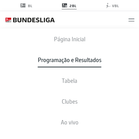
2BL
BL
VBL
FCK
-
ELV
Página Inicial
FCK
ELV
3
2
Programação e Resultados
Tabela
AO VIVO
NOTÍCIAS
ESCALAÇÕES
ESTATÍSTICAS
TABELA
Clubes
J
V-E-P
G
+/-
P
Ao vivo