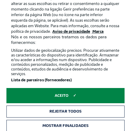
alterar as suas escolhas ou retirar o consentimento a qualquer
momento clicando na ligação Gerir preferências na parte
inferior da página Web (ou no ícone na parte inferior
esquerda da página, se aplicável). As suas escolhas serão
aplicadas em Website. Para mais informação, consulte a nossa
política de privacidade.
Aviso de privacidade
Marca
Nós e os nossos parceiros tratamos os dados para
Publicidade
Avisos legais
fornecermos:
Gerir preferências
Aviso de privacidade
Utilizar dados de geolocalização precisos. Procurar ativamente
as características do dispositivo para identificação. Armazenar
Termos de uso
Trabalhe conosco
e/ou aceder a informações num dispositivo. Publicidade e
conteúdos personalizados, medição de publicidade e
Marca
Contato
conteúdos, estudos de audiência e desenvolvimento de
serviços.
Jogadores
Lista de parceiros (fornecedores)
ACEITO
REJEITAR TODOS
MOSTRAR FINALIDADES