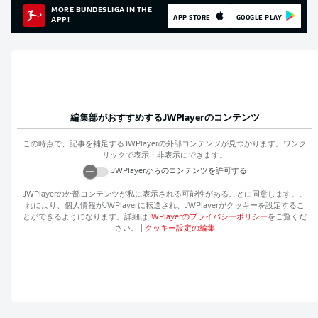
MORE BUNDESLIGA IN THE
APP STORE
GOOGLE PLAY
APP!
編集部がおすすめする
JWPlayer
のコンテンツ
この時点で、記事を補足する
JWPlayer
の外部コンテンツが見つかります。ワンク
リックで表示・非表示にできます。
JWPlayer
からのコンテンツを許可する
JWPlayer
の外部コンテンツが私に表示される可能性があることに同意します。こ
れにより、個人情報が
JWPlayer
に転送され、
JWPlayer
がクッキーを設定するこ
とができるようになります。詳細は
JWPlayer
のプライバシーポリシー
をご覧くだ
さい。
|
クッキー設定の編集