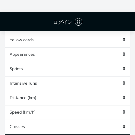
0
0
ログイン
Fouls
0
Yellow cards
0
Appearances
0
Sprints
0
Intensive runs
0
Distance (km)
0
Speed (km/h)
0
Crosses
0