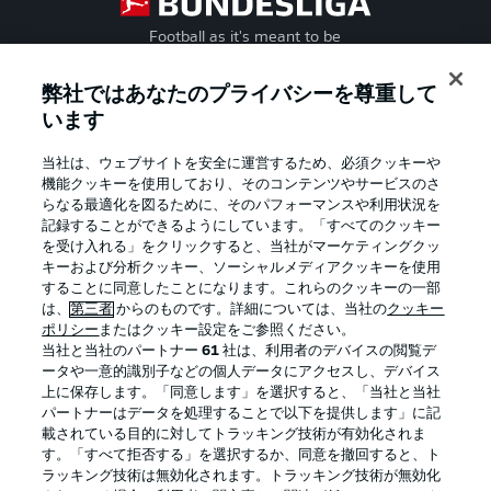
Football as it's meant to be
弊社ではあなたのプライバシーを尊重して
います
BUNDESLIGA APP
当社は、ウェブサイトを安全に運営するため、必須クッキーや
機能クッキーを使用しており、そのコンテンツやサービスのさ
らなる最適化を図るために、そのパフォーマンスや利用状況を
記録することができるようにしています。「すべてのクッキー
を受け入れる」をクリックすると、当社がマーケティングクッ
Official Partners
キーおよび分析クッキー、ソーシャルメディアクッキーを使用
することに同意したことになります。これらのクッキーの一部
は、
第三者
からのものです。詳細については、当社の
クッキー
ポリシー
またはクッキー設定をご参照ください。
当社と当社のパートナー
61
社は、利用者のデバイスの閲覧デ
ータや一意的識別子などの個人データにアクセスし、デバイス
上に保存します。「同意します」を選択すると、「当社と当社
パートナーはデータを処理することで以下を提供します」に記
載されている目的に対してトラッキング技術が有効化されま
す。「すべて拒否する」を選択するか、同意を撤回すると、ト
ラッキング技術は無効化されます。トラッキング技術が無効化