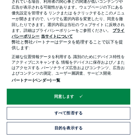
されている場合、利用者の関心事との関連が低いコンテンツや
広告が表示される可能性があります。ウェブページの下にある
プライバシー・ポリシー
優先設定を管理する
優先設定を管理する リンクまたは をクリックするとこのメニュ
利用条件
放送局
ーが開きますので、いつでも選択内容を変更したり、同意を撤
回したりできます。選択内容は当社の ウェブサイト に反映され
求人
選手
ます。詳細はプライバシーポリシーをご参照ください。
プライ
バシーポリシー
当サイトについて
当サイトについて
弊社と弊社パートナーはデータを処理することで以下を提
供します:
正確な位置情報データを利用する. 識別のためにデバイス特性を
アクティブにスキャンする. 情報をデバイスに保存および／また
はアクセスする. パーソナライズ広告およびコンテンツ、広告お
よびコンテンツの測定、ユーザー層調査、サービス開発.
© 2026 Bundesliga-Gruppe GmbH
パートナー (ベンダー) 一覧
言語をお選びください
同意します
日本語
すべて拒否する
Display Mode
目的を表示する