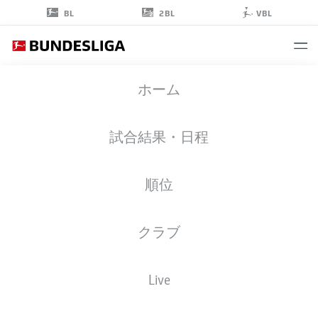
2BL
BL
VBL
MAXIMILIAN
ホーム
HERWERTH
37
試合結果・日程
順位
擁護者
クラブ
VFB STUTTGART
統計 シーズン 2026/2027
ゴール
チームメイト
Live