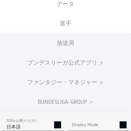
データ
国籍
09.02.2006
身長
体重
DEU
20 年
191 CM
84 KG
選手
Competition
放送局
Bundesliga
Season
ブンデスリーガ公式アプリ
2026/2027
ファンタジー・マネジャー
統計 シーズン 2026/2027
BUNDESLIGA-GROUP
言語をお選びください
AERIAL DUELS
Display Mode
TACKLES WON
日本語
WON