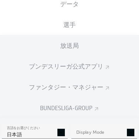
データ
XGOALS
選手
放送局
ブンデスリーガ公式アプリ
ファンタジー・マネジャー
Goals
BUNDESLIGA-GROUP
PASSES COMPLETED
言語をお選びください
0
0
Display Mode
日本語
成功率
0 %
0 %