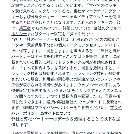
記録することができるようにしています。「すべてのクッキー
を受け入れる」をクリックすると、当社がマーケティングクッ
Official Partners
キーおよび分析クッキー、ソーシャルメディアクッキーを使用
することに同意したことになります。これらのクッキーの一部
は、
第三者
からのものです。詳細については、当社の
クッキー
ポリシー
またはクッキー設定をご参照ください。
当社と当社のパートナー
61
社は、利用者のデバイスの閲覧デ
ータや一意的識別子などの個人データにアクセスし、デバイス
上に保存します。「同意します」を選択すると、「当社と当社
パートナーはデータを処理することで以下を提供します」に記
載されている目的に対してトラッキング技術が有効化されま
す。「すべて拒否する」を選択するか、同意を撤回すると、ト
ラッキング技術は無効化されます。トラッキング技術が無効化
されている場合、利用者の関心事との関連が低いコンテンツや
広告が表示される可能性があります。ウェブページの下にある
プライバシー・ポリシー
優先設定を管理する
優先設定を管理する リンクまたは をクリックするとこのメニュ
利用条件
放送局
ーが開きますので、いつでも選択内容を変更したり、同意を撤
回したりできます。選択内容は当社の ウェブサイト に反映され
求人
選手
ます。詳細はプライバシーポリシーをご参照ください。
プライ
バシーポリシー
当サイトについて
当サイトについて
弊社と弊社パートナーはデータを処理することで以下を提
供します:
正確な位置情報データを利用する. 識別のためにデバイス特性を