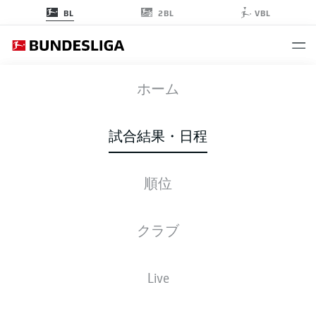
2BL
BL
VBL
SCF
-
BVB
ホーム
試合結果・日程
順位
ライブ
スターティングメンバー
データ
順位
クラブ
Live