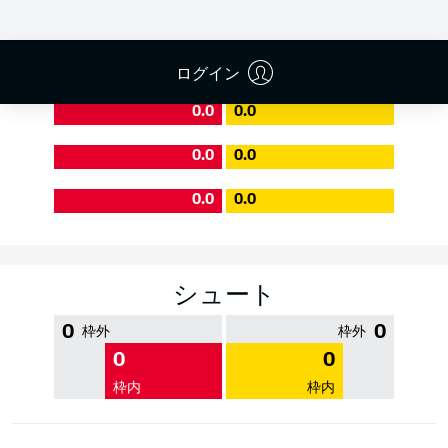
PASS EFFICIENCY
ログイン
0.0
0.0
0.0
0.0
0.0
0.0
シュート
0
0
枠外
枠外
0
0
枠内
枠内