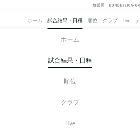
放送局
BUNDESLIGA-G
ホーム
試合結果・日程
順位
クラブ
Live
WERDER BREMEN
-
SCHALKE
ホーム
試合結果・日程
順位
ライブ
スターティングメンバー
データ
順
クラブ
Live