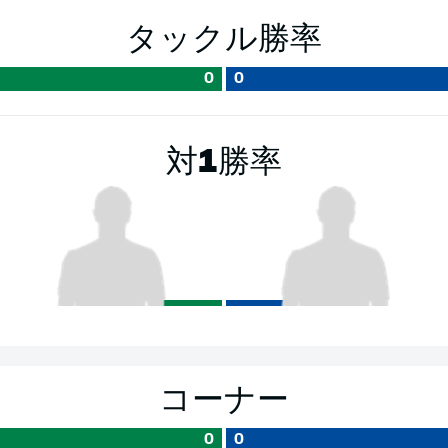
タックル勝率
0
0
対1勝率
コーナー
0
0