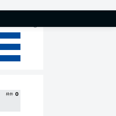
0 %
0
枠外