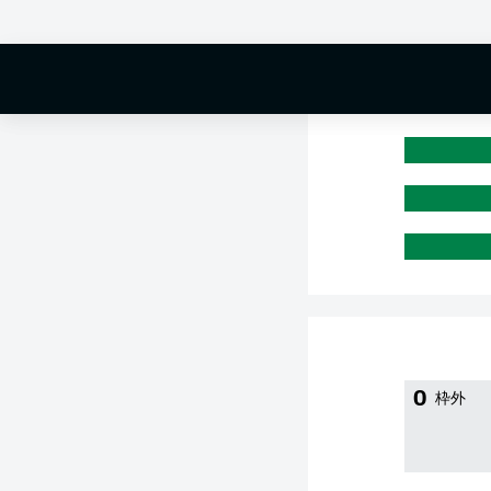
0 %
0
枠外