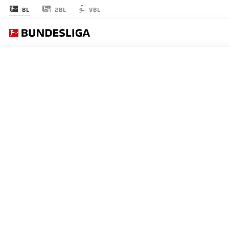
2BL
BL
VBL
節 33