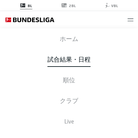
2BL
BL
VBL
BMG
-
FCA
ホーム
試合結果・日程
順位
ライブ
スターティングメンバー
データ
順位
クラブ
Live