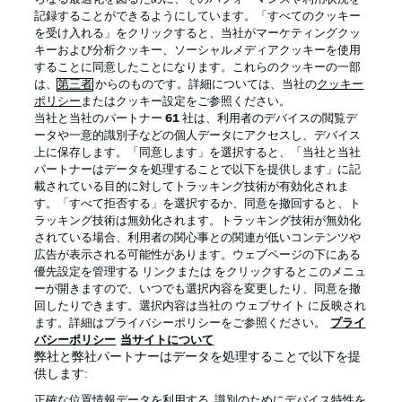
記録することができるようにしています。「すべてのクッキー
を受け入れる」をクリックすると、当社がマーケティングクッ
Official Partners
キーおよび分析クッキー、ソーシャルメディアクッキーを使用
することに同意したことになります。これらのクッキーの一部
は、
第三者
からのものです。詳細については、当社の
クッキー
ポリシー
またはクッキー設定をご参照ください。
当社と当社のパートナー
61
社は、利用者のデバイスの閲覧デ
ータや一意的識別子などの個人データにアクセスし、デバイス
上に保存します。「同意します」を選択すると、「当社と当社
パートナーはデータを処理することで以下を提供します」に記
載されている目的に対してトラッキング技術が有効化されま
す。「すべて拒否する」を選択するか、同意を撤回すると、ト
ラッキング技術は無効化されます。トラッキング技術が無効化
されている場合、利用者の関心事との関連が低いコンテンツや
広告が表示される可能性があります。ウェブページの下にある
プライバシー・ポリシー
優先設定を管理する
優先設定を管理する リンクまたは をクリックするとこのメニュ
利用条件
放送局
ーが開きますので、いつでも選択内容を変更したり、同意を撤
回したりできます。選択内容は当社の ウェブサイト に反映され
求人
選手
ます。詳細はプライバシーポリシーをご参照ください。
プライ
バシーポリシー
当サイトについて
当サイトについて
弊社と弊社パートナーはデータを処理することで以下を提
供します:
正確な位置情報データを利用する. 識別のためにデバイス特性を