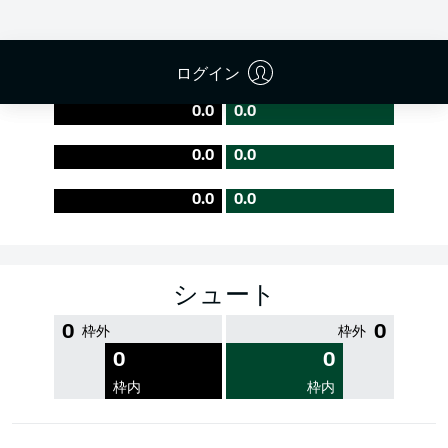
PASS EFFICIENCY
ログイン
0.0
0.0
0.0
0.0
0.0
0.0
シュート
0
0
枠外
枠外
0
0
枠内
枠内