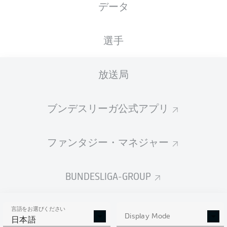
データ
XGOALS
選手
放送局
ブンデスリーガ公式アプリ
ファンタジー・マネジャー
Goals
BUNDESLIGA-GROUP
PASSES COMPLETED
言語をお選びください
0
0
Display Mode
日本語
成功率
0 %
0 %