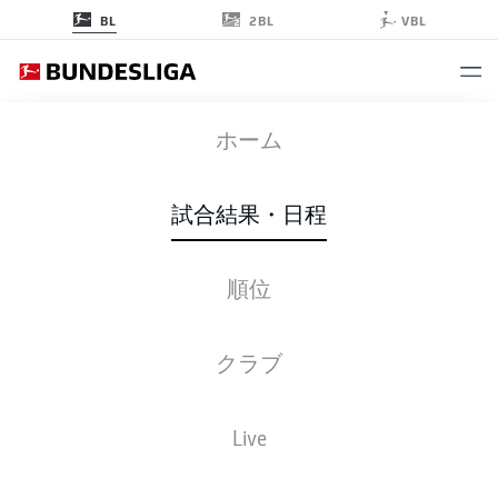
2BL
BL
VBL
RBL
-
SCP
ホーム
試合結果・日程
順位
ライブ
スターティングメンバー
データ
順位
クラブ
Live
後ほどご確認ください