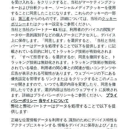
を受け入れる」をクリックすると、当社がマーケティングクッ
キーおよび分析クッキー、ソーシャルメディアクッキーを使用
することに同意したことになります。これらのクッキーの一部
は、
第三者
からのものです。詳細については、当社の
クッキー
ログイン
ポリシー
またはクッキー設定をご参照ください。
当社と当社のパートナー
61
社は、利用者のデバイスの閲覧デ
ータや一意的識別子などの個人データにアクセスし、デバイス
上に保存します。「同意します」を選択すると、「当社と当社
パートナーはデータを処理することで以下を提供します」に記
載されている目的に対してトラッキング技術が有効化されま
Football as it's meant to be
す。「すべて拒否する」を選択するか、同意を撤回すると、ト
ラッキング技術は無効化されます。トラッキング技術が無効化
されている場合、利用者の関心事との関連が低いコンテンツや
広告が表示される可能性があります。ウェブページの下にある
優先設定を管理する リンクまたは をクリックするとこのメニュ
BUNDESLIGA APP
ーが開きますので、いつでも選択内容を変更したり、同意を撤
回したりできます。選択内容は当社の ウェブサイト に反映され
ます。詳細はプライバシーポリシーをご参照ください。
プライ
バシーポリシー
当サイトについて
弊社と弊社パートナーはデータを処理することで以下を提
供します:
Official Partners
正確な位置情報データを利用する. 識別のためにデバイス特性を
アクティブにスキャンする. 情報をデバイスに保存および／また