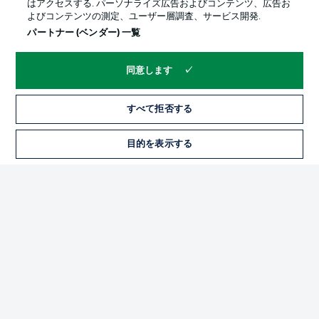
はアクセスする. パーソナライズ広告およびコンテンツ、広告お
よびコンテンツの測定、ユーザー層調査、サービス開発.
パートナー (ベンダー) 一覧
同意します
すべて拒否する
プライバシー・ポリシー
優先設定を管理する
目的を表示する
チケット
利用条件
放送局
求人
選手
当サイトについて
© 2026 Bundesliga-Gruppe GmbH