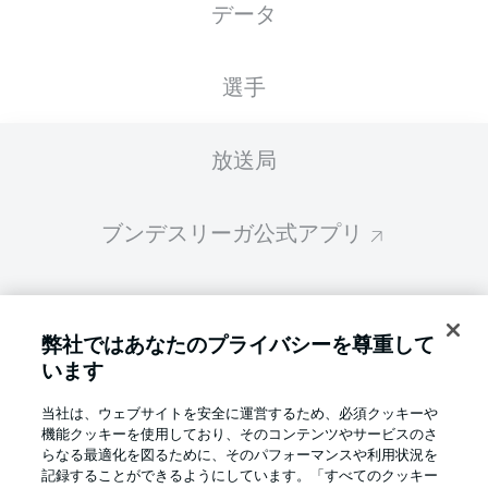
データ
スターティングメンバーは試合開始の 60分前
に公開されます
選手
放送局
ブンデスリーガ公式アプリ
ファンタジー・マネジャー
弊社ではあなたのプライバシーを尊重して
います
BUNDESLIGA-GROUP
当社は、ウェブサイトを安全に運営するため、必須クッキーや
機能クッキーを使用しており、そのコンテンツやサービスのさ
言語をお選びください
らなる最適化を図るために、そのパフォーマンスや利用状況を
Display Mode
日本語
記録することができるようにしています。「すべてのクッキー