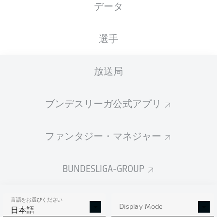
データ
WWK ARENA
選手
放送局
広告
ブンデスリーガ公式アプリ
Hello and welcome!
ファンタジー・マネジャー
Welcome along and thanks for joining us for build-up
and live coverage of this Matchday 32 fixture between
FC Augsburg and VfB Stuttgart.
BUNDESLIGA-GROUP
言語をお選びください
Display Mode
日本語