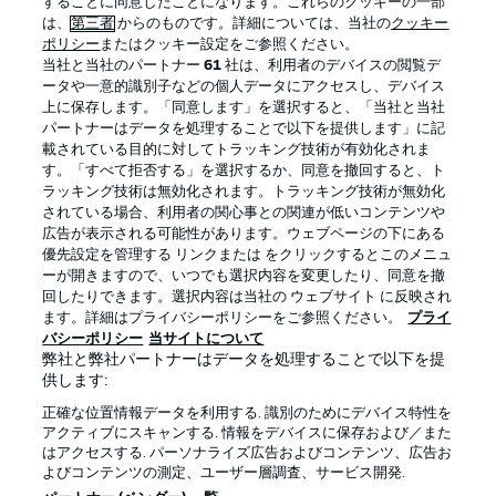
することに同意したことになります。これらのクッキーの一部
は、
第三者
からのものです。詳細については、当社の
クッキー
ポリシー
またはクッキー設定をご参照ください。
当社と当社のパートナー
61
社は、利用者のデバイスの閲覧デ
BUNDESLIGA APP
ータや一意的識別子などの個人データにアクセスし、デバイス
上に保存します。「同意します」を選択すると、「当社と当社
パートナーはデータを処理することで以下を提供します」に記
載されている目的に対してトラッキング技術が有効化されま
す。「すべて拒否する」を選択するか、同意を撤回すると、ト
ラッキング技術は無効化されます。トラッキング技術が無効化
Official Partners
されている場合、利用者の関心事との関連が低いコンテンツや
広告が表示される可能性があります。ウェブページの下にある
優先設定を管理する リンクまたは をクリックするとこのメニュ
ーが開きますので、いつでも選択内容を変更したり、同意を撤
回したりできます。選択内容は当社の ウェブサイト に反映され
ます。詳細はプライバシーポリシーをご参照ください。
プライ
バシーポリシー
当サイトについて
弊社と弊社パートナーはデータを処理することで以下を提
供します:
正確な位置情報データを利用する. 識別のためにデバイス特性を
アクティブにスキャンする. 情報をデバイスに保存および／また
はアクセスする. パーソナライズ広告およびコンテンツ、広告お
プライバシー・ポリシー
優先設定を管理する
よびコンテンツの測定、ユーザー層調査、サービス開発.