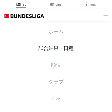
2BL
BL
VBL
FCA
-
VFB
ホーム
試合結果・日程
順位
ライブ
スターティングメンバー
データ
順位
クラブ
Live
金, 07.05.2027 - 日, 09.05.2027
この試合日程はスケジュールが確定していません。。