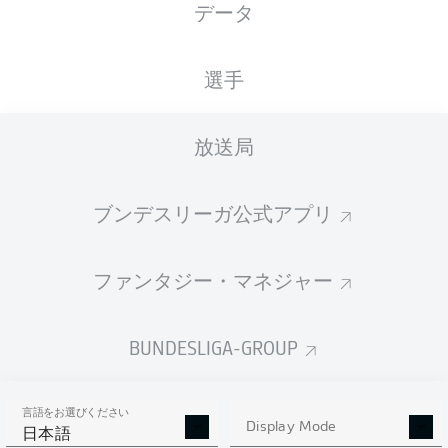
データ
BayArena
選手
放送局
広告
ブンデスリーガ公式アプリ
Hello and welcome!
ファンタジー・マネジャー
Welcome along and thanks for joining us for build-up
and live coverage of this Matchday 32 fixture between
Bayer 04 Leverkusen and Hamburger SV.
BUNDESLIGA-GROUP
言語をお選びください
Display Mode
日本語