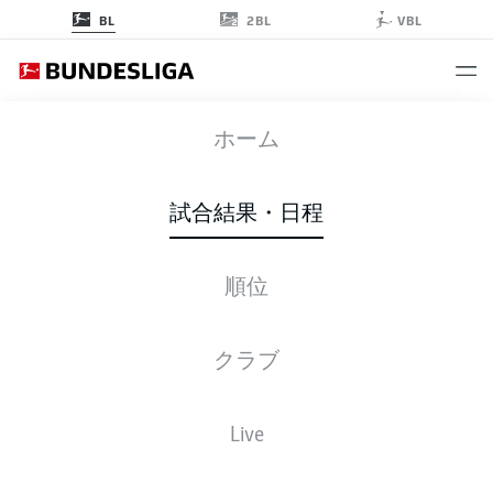
2BL
BL
VBL
B04
-
HSV
ホーム
試合結果・日程
順位
ライブ
スターティングメンバー
データ
順位
クラブ
Live
金, 07.05.2027 - 日, 09.05.2027
この試合日程はスケジュールが確定していません。。