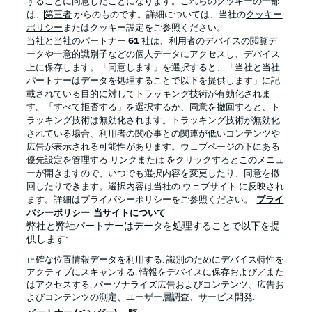
することに同意したことになります。これらのクッキーの一部
は、
第三者
からのものです。詳細については、当社の
クッキー
ポリシー
またはクッキー設定をご参照ください。
当社と当社のパートナー
61
社は、利用者のデバイスの閲覧デ
BUNDESLIGA APP
ータや一意的識別子などの個人データにアクセスし、デバイス
上に保存します。「同意します」を選択すると、「当社と当社
パートナーはデータを処理することで以下を提供します」に記
載されている目的に対してトラッキング技術が有効化されま
す。「すべて拒否する」を選択するか、同意を撤回すると、ト
ラッキング技術は無効化されます。トラッキング技術が無効化
Official Partners
されている場合、利用者の関心事との関連が低いコンテンツや
広告が表示される可能性があります。ウェブページの下にある
優先設定を管理する リンクまたは をクリックするとこのメニュ
ーが開きますので、いつでも選択内容を変更したり、同意を撤
回したりできます。選択内容は当社の ウェブサイト に反映され
ます。詳細はプライバシーポリシーをご参照ください。
プライ
バシーポリシー
当サイトについて
弊社と弊社パートナーはデータを処理することで以下を提
供します:
正確な位置情報データを利用する. 識別のためにデバイス特性を
アクティブにスキャンする. 情報をデバイスに保存および／また
はアクセスする. パーソナライズ広告およびコンテンツ、広告お
プライバシー・ポリシー
優先設定を管理する
よびコンテンツの測定、ユーザー層調査、サービス開発.