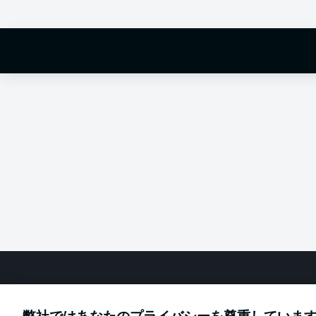
Hello and 
Welcome along 
fixture betwee