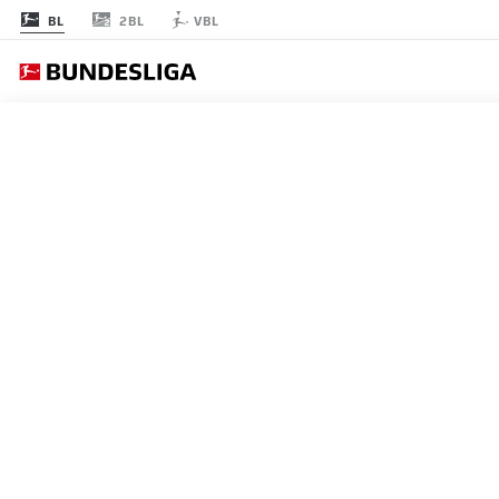
2BL
BL
VBL
節 31