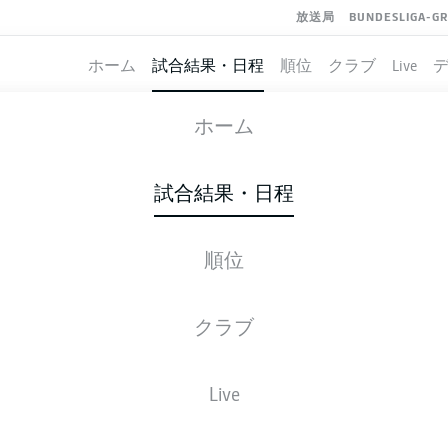
放送局
BUNDESLIGA-G
ホーム
試合結果・日程
順位
クラブ
Live
VFB STUTTGART
-
FREIBURG
ホーム
試合結果・日程
順位
ライブ
スターティングメンバー
データ
順
クラブ
Live
金, 23.04.2027 - 日, 25.04.2027
この試合日程はスケジュールが確定していません。。