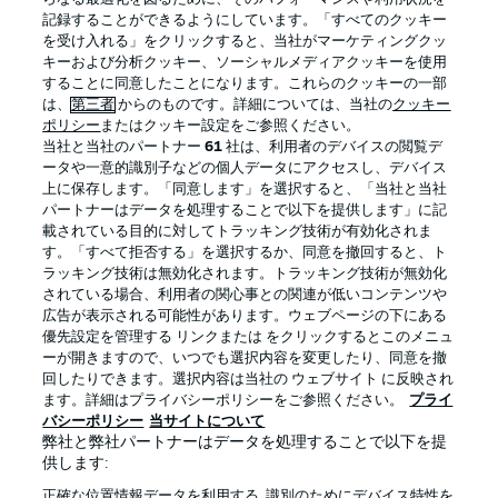
記録することができるようにしています。「すべてのクッキー
を受け入れる」をクリックすると、当社がマーケティングクッ
Official Partners
キーおよび分析クッキー、ソーシャルメディアクッキーを使用
することに同意したことになります。これらのクッキーの一部
は、
第三者
からのものです。詳細については、当社の
クッキー
ポリシー
またはクッキー設定をご参照ください。
当社と当社のパートナー
61
社は、利用者のデバイスの閲覧デ
ータや一意的識別子などの個人データにアクセスし、デバイス
上に保存します。「同意します」を選択すると、「当社と当社
パートナーはデータを処理することで以下を提供します」に記
載されている目的に対してトラッキング技術が有効化されま
す。「すべて拒否する」を選択するか、同意を撤回すると、ト
ラッキング技術は無効化されます。トラッキング技術が無効化
されている場合、利用者の関心事との関連が低いコンテンツや
広告が表示される可能性があります。ウェブページの下にある
プライバシー・ポリシー
優先設定を管理する
優先設定を管理する リンクまたは をクリックするとこのメニュ
利用条件
放送局
ーが開きますので、いつでも選択内容を変更したり、同意を撤
回したりできます。選択内容は当社の ウェブサイト に反映され
求人
選手
ます。詳細はプライバシーポリシーをご参照ください。
プライ
バシーポリシー
当サイトについて
当サイトについて
弊社と弊社パートナーはデータを処理することで以下を提
供します:
正確な位置情報データを利用する. 識別のためにデバイス特性を