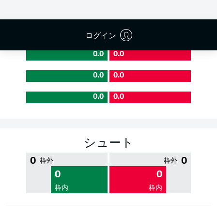
PASS EFFICIENCY
ログイン
0.0
0.0
0.0
0.0
0.0
0.0
シュート
0
0
枠外
枠外
0
0
枠内
枠内