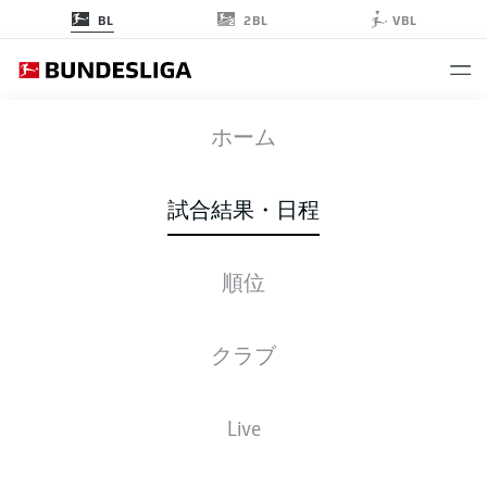
2BL
BL
VBL
SVW
-
FCB
ホーム
試合結果・日程
順位
ライブ
スターティングメンバー
データ
順位
クラブ
Live