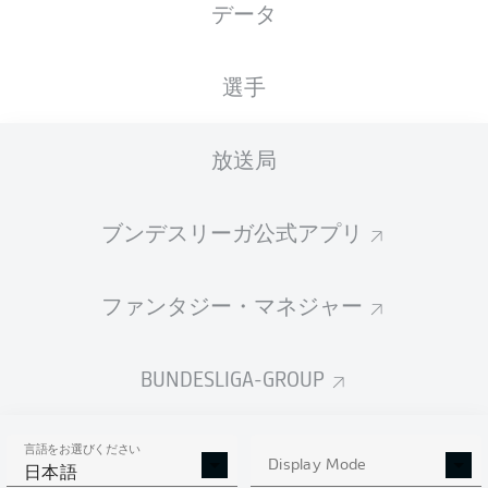
データ
XGOALS
選手
放送局
ブンデスリーガ公式アプリ
ファンタジー・マネジャー
Goals
BUNDESLIGA-GROUP
PASSES COMPLETED
言語をお選びください
0
0
Display Mode
日本語
成功率
0 %
0 %