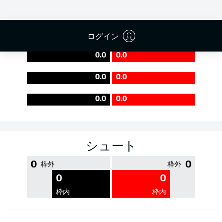
PASS EFFICIENCY
ログイン
0.0
0.0
0.0
0.0
0.0
0.0
シュート
0
0
枠外
枠外
0
0
枠内
枠内