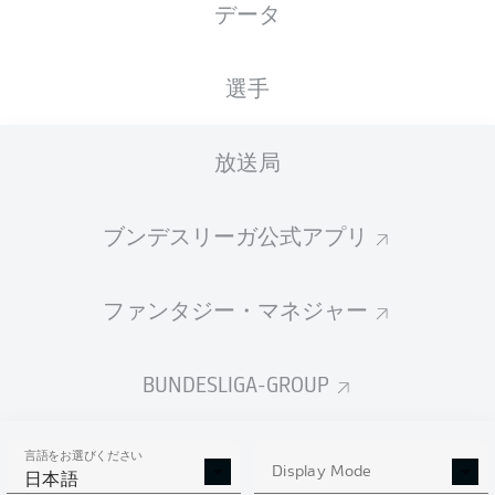
データ
XGOALS
選手
放送局
ブンデスリーガ公式アプリ
ファンタジー・マネジャー
Goals
BUNDESLIGA-GROUP
PASSES COMPLETED
言語をお選びください
0
0
Display Mode
日本語
成功率
0 %
0 %