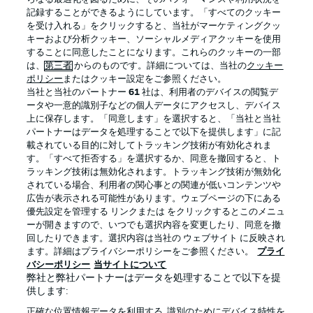
記録することができるようにしています。「すべてのクッキー
を受け入れる」をクリックすると、当社がマーケティングクッ
Official Partners
キーおよび分析クッキー、ソーシャルメディアクッキーを使用
することに同意したことになります。これらのクッキーの一部
は、
第三者
からのものです。詳細については、当社の
クッキー
ポリシー
またはクッキー設定をご参照ください。
当社と当社のパートナー
61
社は、利用者のデバイスの閲覧デ
ータや一意的識別子などの個人データにアクセスし、デバイス
上に保存します。「同意します」を選択すると、「当社と当社
パートナーはデータを処理することで以下を提供します」に記
載されている目的に対してトラッキング技術が有効化されま
す。「すべて拒否する」を選択するか、同意を撤回すると、ト
ラッキング技術は無効化されます。トラッキング技術が無効化
されている場合、利用者の関心事との関連が低いコンテンツや
広告が表示される可能性があります。ウェブページの下にある
プライバシー・ポリシー
優先設定を管理する
優先設定を管理する リンクまたは をクリックするとこのメニュ
利用条件
放送局
ーが開きますので、いつでも選択内容を変更したり、同意を撤
回したりできます。選択内容は当社の ウェブサイト に反映され
求人
選手
ます。詳細はプライバシーポリシーをご参照ください。
プライ
バシーポリシー
当サイトについて
当サイトについて
弊社と弊社パートナーはデータを処理することで以下を提
供します:
正確な位置情報データを利用する. 識別のためにデバイス特性を