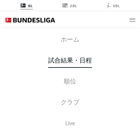
2BL
BL
VBL
SGE
-
B04
ホーム
試合結果・日程
順位
ライブ
スターティングメンバー
データ
順位
クラブ
Live