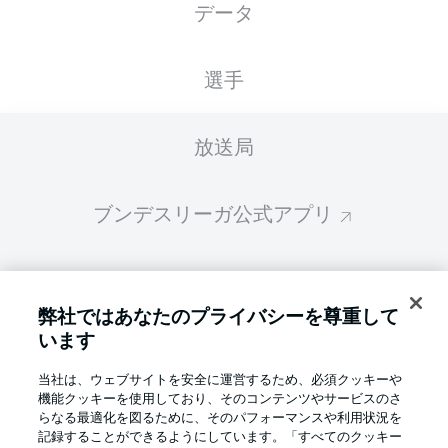
データ
スターティングメンバーは試合開始の 60分前
に公開されます
選手
放送局
ブンデスリーガ公式アプリ
ファンタジー・マネジャー
弊社ではあなたのプライバシーを尊重して
います
BUNDESLIGA-GROUP
当社は、ウェブサイトを安全に運営するため、必須クッキーや
機能クッキーを使用しており、そのコンテンツやサービスのさ
言語をお選びください
らなる最適化を図るために、そのパフォーマンスや利用状況を
Display Mode
日本語
記録することができるようにしています。「すべてのクッキー