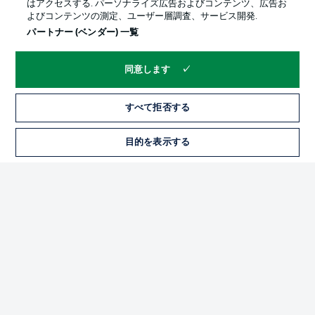
はアクセスする. パーソナライズ広告およびコンテンツ、広告お
よびコンテンツの測定、ユーザー層調査、サービス開発.
パートナー (ベンダー) 一覧
同意します
すべて拒否する
プライバシー・ポリシー
優先設定を管理する
目的を表示する
チケット
利用条件
放送局
求人
選手
当サイトについて
© 2026 Bundesliga-Gruppe GmbH