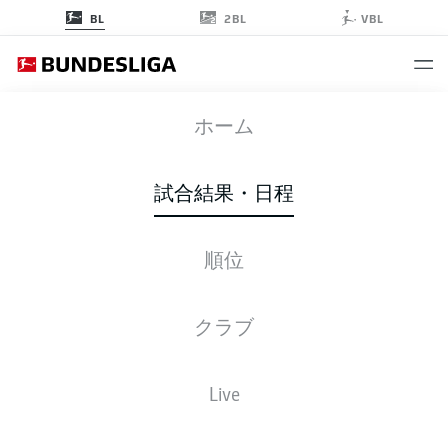
2BL
BL
VBL
BVB
-
RBL
ホーム
試合結果・日程
順位
ライブ
スターティングメンバー
データ
順位
クラブ
Live
後ほどご確認ください