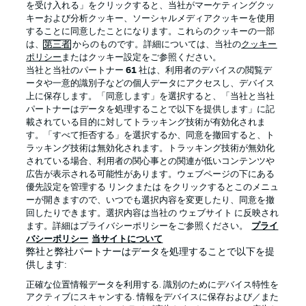
を受け入れる」をクリックすると、当社がマーケティングクッ
キーおよび分析クッキー、ソーシャルメディアクッキーを使用
することに同意したことになります。これらのクッキーの一部
は、
第三者
からのものです。詳細については、当社の
クッキー
ログイン
ポリシー
またはクッキー設定をご参照ください。
当社と当社のパートナー
61
社は、利用者のデバイスの閲覧デ
ータや一意的識別子などの個人データにアクセスし、デバイス
上に保存します。「同意します」を選択すると、「当社と当社
パートナーはデータを処理することで以下を提供します」に記
載されている目的に対してトラッキング技術が有効化されま
Football as it's meant to be
す。「すべて拒否する」を選択するか、同意を撤回すると、ト
ラッキング技術は無効化されます。トラッキング技術が無効化
されている場合、利用者の関心事との関連が低いコンテンツや
広告が表示される可能性があります。ウェブページの下にある
優先設定を管理する リンクまたは をクリックするとこのメニュ
BUNDESLIGA APP
ーが開きますので、いつでも選択内容を変更したり、同意を撤
回したりできます。選択内容は当社の ウェブサイト に反映され
ます。詳細はプライバシーポリシーをご参照ください。
プライ
バシーポリシー
当サイトについて
弊社と弊社パートナーはデータを処理することで以下を提
供します:
Official Partners
正確な位置情報データを利用する. 識別のためにデバイス特性を
アクティブにスキャンする. 情報をデバイスに保存および／また