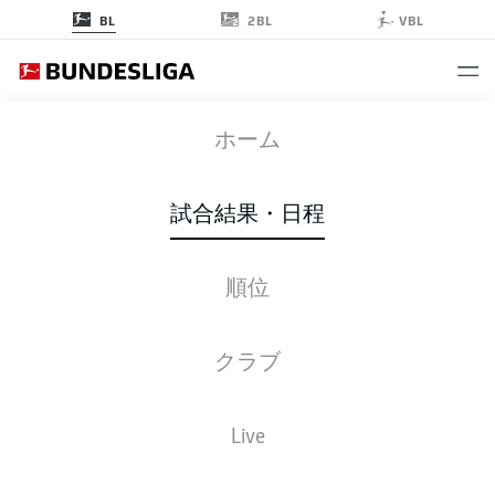
2BL
BL
VBL
TSG
-
VFB
ホーム
試合結果・日程
順位
ライブ
スターティングメンバー
データ
順位
クラブ
Live