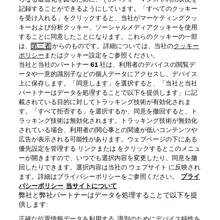
記録することができるようにしています。「すべてのクッキー
を受け入れる」をクリックすると、当社がマーケティングクッ
Official Partners
キーおよび分析クッキー、ソーシャルメディアクッキーを使用
することに同意したことになります。これらのクッキーの一部
は、
第三者
からのものです。詳細については、当社の
クッキー
ポリシー
またはクッキー設定をご参照ください。
当社と当社のパートナー
61
社は、利用者のデバイスの閲覧デ
ータや一意的識別子などの個人データにアクセスし、デバイス
上に保存します。「同意します」を選択すると、「当社と当社
パートナーはデータを処理することで以下を提供します」に記
載されている目的に対してトラッキング技術が有効化されま
す。「すべて拒否する」を選択するか、同意を撤回すると、ト
ラッキング技術は無効化されます。トラッキング技術が無効化
されている場合、利用者の関心事との関連が低いコンテンツや
広告が表示される可能性があります。ウェブページの下にある
プライバシー・ポリシー
優先設定を管理する
優先設定を管理する リンクまたは をクリックするとこのメニュ
利用条件
放送局
ーが開きますので、いつでも選択内容を変更したり、同意を撤
回したりできます。選択内容は当社の ウェブサイト に反映され
求人
選手
ます。詳細はプライバシーポリシーをご参照ください。
プライ
バシーポリシー
当サイトについて
当サイトについて
弊社と弊社パートナーはデータを処理することで以下を提
供します:
正確な位置情報データを利用する. 識別のためにデバイス特性を