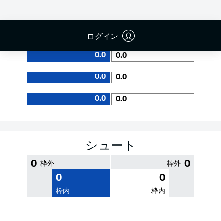
PASS EFFICIENCY
ログイン
0.0
0.0
0.0
0.0
0.0
0.0
シュート
0
0
枠外
枠外
0
0
枠内
枠内