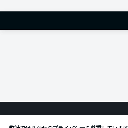
Hello and 
Welcome along 
fixture betwee