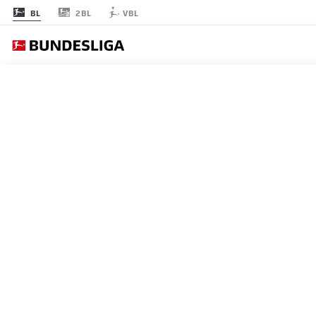
2BL
BL
VBL
節 29