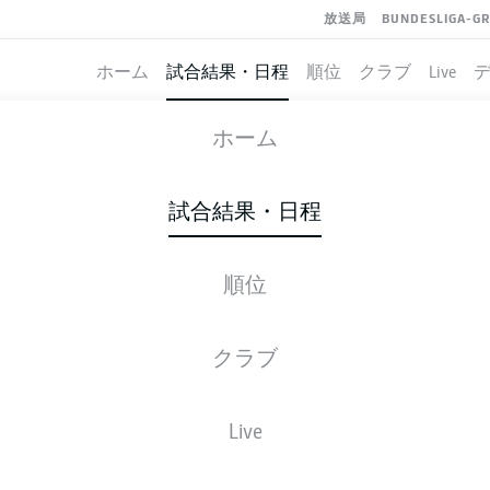
放送局
BUNDESLIGA-G
ホーム
試合結果・日程
順位
クラブ
Live
VFB STUTTGART
-
ELVERSBERG
ホーム
試合結果・日程
順位
ライブ
スターティングメンバー
データ
順
クラブ
Live
金, 09.04.2027 - 日, 11.04.2027
この試合日程はスケジュールが確定していません。。